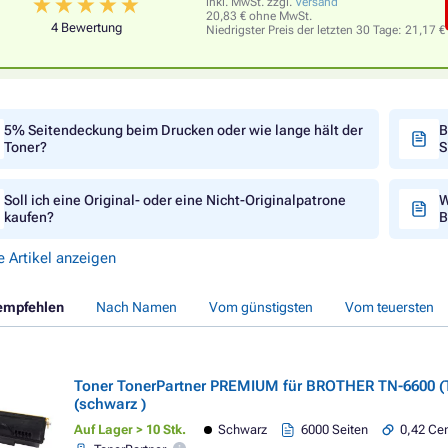
inkl. MwSt. zzgl.
Versand
20,83 € ohne MwSt.
4 Bewertung
Niedrigster Preis der letzten 30 Tage:
21,17 €
5% Seitendeckung beim Drucken oder wie lange hält der
B
Toner?
S
Soll ich eine Original- oder eine Nicht-Originalpatrone
W
kaufen?
B
e Artikel anzeigen
empfehlen
Nach Namen
Vom günstigsten
Vom teuersten
Toner TonerPartner PREMIUM für BROTHER TN-6600 (
(schwarz )
Auf Lager > 10 Stk.
Schwarz
6000 Seiten
0,42 Cen