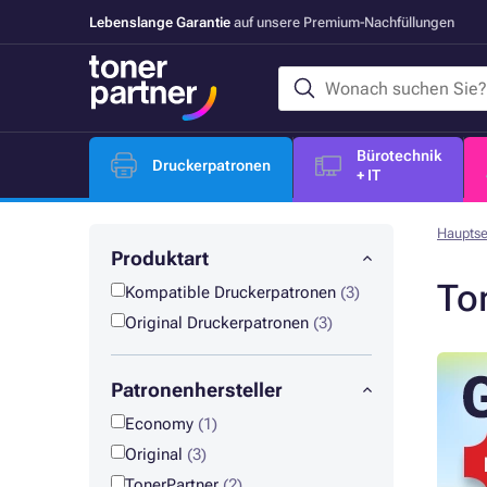
Lebenslange Garantie
auf unsere Premium-Nachfüllungen
Bürotechnik
Druckerpatronen
+ IT
Hauptse
Produktart
To
Kompatible Druckerpatronen
(3)
Original Druckerpatronen
(3)
Patronenhersteller
Economy
(1)
Original
(3)
TonerPartner
(2)