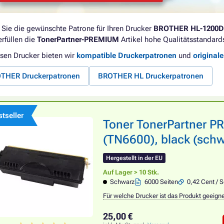
 Sie die gewünschte Patrone für Ihren Drucker
BROTHER HL-1200
erfüllen die
TonerPartner-PREMIUM
Artikel hohe Qualitätsstandard
esen Drucker bieten wir
kompatible Druckerpatronen
und
original
THER Druckerpatronen
BROTHER HL Druckerpatronen
tseller
Toner TonerPartner 
(TN6600), black (schw
Hergestellt in der EU
Auf Lager > 10 Stk.
Schwarz
6000 Seiten
0,42 Cent / S
Für welche Drucker ist das Produkt geeign
25,00 €