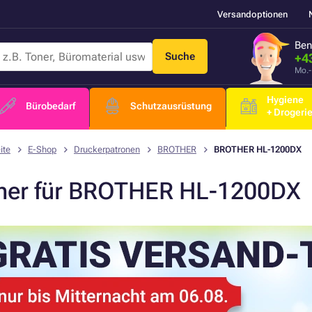
Versandoptionen
Ben
Suche
+4
Mo.-
Hygiene
Bürobedarf
Schutzausrüstung
+ Drogeri
ite
E-Shop
Druckerpatronen
BROTHER
BROTHER HL-1200DX
ner für BROTHER HL-1200DX