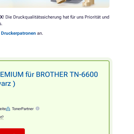
DX
! Die Druckqualitätssicherung hat für uns Priorität und
s.
e Druckerpatronen
an.
PREMIUM für BROTHER TN-6600
arz )
eite
TonerPartner
et?