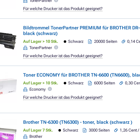
TonerPartner
Für welche Drucker ist das Produkt geeignet?
Bildtrommel TonerPartner PREMIUM für BROTHER DR-
black (schwarz)
Auf Lager > 10 Stk.
Schwarz
20000 Seiten
0,14 Ce
TonerPartner
Für welche Drucker ist das Produkt geeignet?
Toner ECONOMY für BROTHER TN-6600 (TN6600), blac
Auf Lager > 10 Stk.
Schwarz
6000 Seiten
0,30 Cen
Economy
Für welche Drucker ist das Produkt geeignet?
Brother TN-6300 (TN6300) - toner, black (schwarz )
Auf Lager 7 Stk.
Schwarz
3000 Seiten
1,26 Cent /
Brother