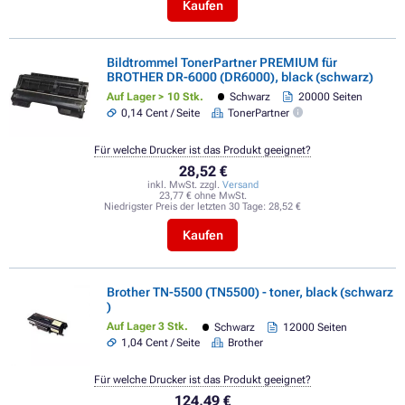
Kaufen
Bildtrommel TonerPartner PREMIUM für
BROTHER DR-6000 (DR6000), black (schwarz)
Auf Lager > 10 Stk.
Schwarz
20000 Seiten
0,14 Cent / Seite
TonerPartner
Für welche Drucker ist das Produkt geeignet?
28,52 €
inkl. MwSt. zzgl.
Versand
23,77 € ohne MwSt.
Niedrigster Preis der letzten 30 Tage:
28,52 €
Kaufen
Brother TN-5500 (TN5500) - toner, black (schwarz
)
Auf Lager 3 Stk.
Schwarz
12000 Seiten
1,04 Cent / Seite
Brother
Für welche Drucker ist das Produkt geeignet?
124,49 €