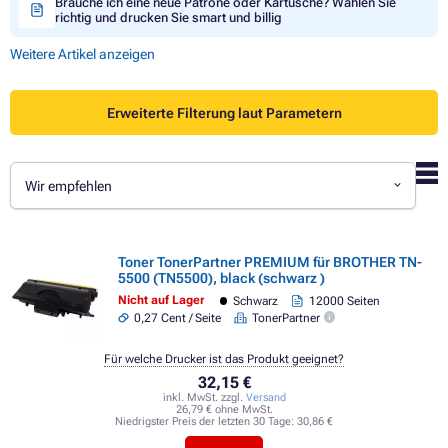
Brauche ich eine neue Patrone oder Kartusche? Wählen Sie
richtig und drucken Sie smart und billig
Weitere Artikel anzeigen
Erweiterte Filterung laut Parametern
Wir empfehlen
Toner TonerPartner PREMIUM für BROTHER TN-
5500 (TN5500), black (schwarz )
Nicht auf Lager
Schwarz
12000 Seiten
0,27 Cent / Seite
TonerPartner
Für welche Drucker ist das Produkt geeignet?
32,15 €
inkl. MwSt. zzgl.
Versand
26,79 € ohne MwSt.
Niedrigster Preis der letzten 30 Tage:
30,86 €