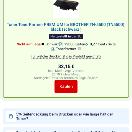
Toner TonerPartner PREMIUM für BROTHER TN-5500 (TN5500),
black (schwarz )
Hergestellt in der EU
Nicht auf Lager
Schwarz
12000 Seiten
0,27 Cent / Seite
TonerPartner
Für welche Drucker ist das Produkt geeignet?
32,15 €
inkl. MwSt. zzgl.
Versand
26,79 € ohne MwSt.
Niedrigster Preis der letzten 30 Tage:
30,86 €
Kaufen
5% Seitendeckung beim Drucken oder wie lange hält der
Toner?