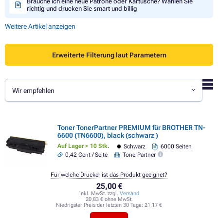
Brauche ich eine neue Patrone oder Kartusche? Wählen Sie
richtig und drucken Sie smart und billig
Weitere Artikel anzeigen
Erweiterte Filterung laut Parametern
Wir empfehlen
Toner TonerPartner PREMIUM für BROTHER TN-
6600 (TN6600), black (schwarz )
Auf Lager > 10 Stk.
Schwarz
6000 Seiten
0,42 Cent / Seite
TonerPartner
Für welche Drucker ist das Produkt geeignet?
25,00 €
inkl. MwSt. zzgl.
Versand
20,83 € ohne MwSt.
Niedrigster Preis der letzten 30 Tage:
21,17 €