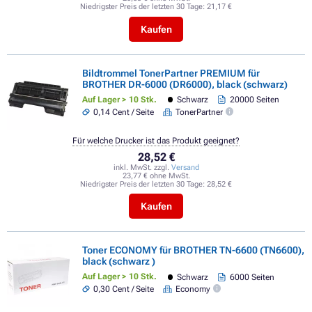
Niedrigster Preis der letzten 30 Tage:
21,17 €
Kaufen
Bildtrommel TonerPartner PREMIUM für
BROTHER DR-6000 (DR6000), black (schwarz)
Auf Lager > 10 Stk.
Schwarz
20000 Seiten
0,14 Cent / Seite
TonerPartner
Für welche Drucker ist das Produkt geeignet?
28,52 €
inkl. MwSt. zzgl.
Versand
23,77 € ohne MwSt.
Niedrigster Preis der letzten 30 Tage:
28,52 €
Kaufen
Toner ECONOMY für BROTHER TN-6600 (TN6600),
black (schwarz )
Auf Lager > 10 Stk.
Schwarz
6000 Seiten
0,30 Cent / Seite
Economy