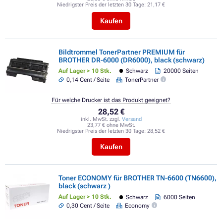
Niedrigster Preis der letzten 30 Tage:
21,17 €
Kaufen
Bildtrommel TonerPartner PREMIUM für
BROTHER DR-6000 (DR6000), black (schwarz)
Auf Lager > 10 Stk.
Schwarz
20000 Seiten
0,14 Cent / Seite
TonerPartner
Für welche Drucker ist das Produkt geeignet?
28,52 €
inkl. MwSt. zzgl.
Versand
23,77 € ohne MwSt.
Niedrigster Preis der letzten 30 Tage:
28,52 €
Kaufen
Toner ECONOMY für BROTHER TN-6600 (TN6600),
black (schwarz )
Auf Lager > 10 Stk.
Schwarz
6000 Seiten
0,30 Cent / Seite
Economy