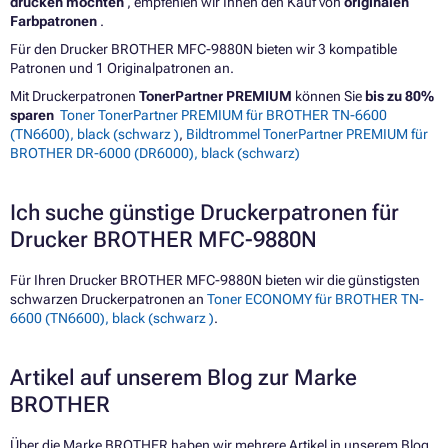
drucken möchten
, empfehlen wir Ihnen den Kauf von
originalen
Farbpatronen
.
Für den Drucker BROTHER MFC-9880N bieten wir 3 kompatible
Patronen und 1 Originalpatronen an.
Mit Druckerpatronen
TonerPartner PREMIUM
können Sie
bis zu 80%
sparen
Toner TonerPartner PREMIUM für BROTHER TN-6600
(TN6600), black (schwarz )
,
Bildtrommel TonerPartner PREMIUM für
BROTHER DR-6000 (DR6000), black (schwarz)
Ich suche günstige Druckerpatronen für
Drucker BROTHER MFC-9880N
Für Ihren Drucker BROTHER MFC-9880N bieten wir die günstigsten
schwarzen Druckerpatronen an
Toner ECONOMY für BROTHER TN-
6600 (TN6600), black (schwarz )
.
Artikel auf unserem Blog zur Marke
BROTHER
Über die Marke BROTHER haben wir mehrere Artikel in unserem Blog