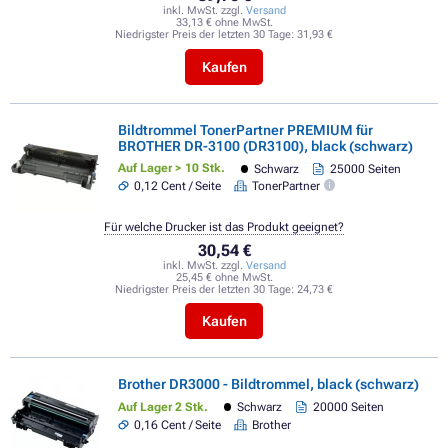
inkl. MwSt. zzgl.
Versand
33,13 € ohne MwSt.
Niedrigster Preis der letzten 30 Tage:
31,93 €
Kaufen
Bildtrommel TonerPartner PREMIUM für
BROTHER DR-3100 (DR3100), black (schwarz)
Auf Lager > 10 Stk.
Schwarz
25000 Seiten
0,12 Cent / Seite
TonerPartner
Für welche Drucker ist das Produkt geeignet?
30,54 €
inkl. MwSt. zzgl.
Versand
25,45 € ohne MwSt.
Niedrigster Preis der letzten 30 Tage:
24,73 €
Kaufen
Brother DR3000 - Bildtrommel, black (schwarz)
Auf Lager 2 Stk.
Schwarz
20000 Seiten
0,16 Cent / Seite
Brother