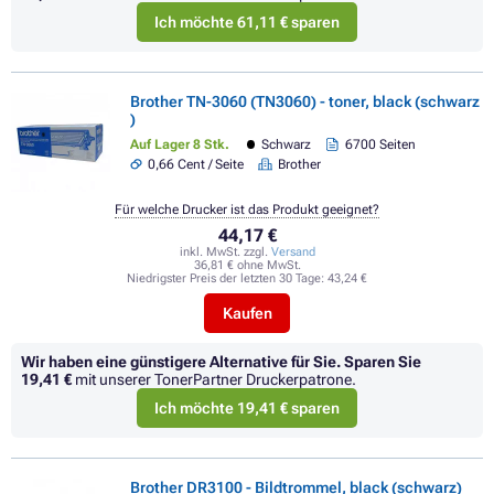
Ich möchte 61,11 € sparen
Brother TN-3060 (TN3060) - toner, black (schwarz
)
Auf Lager 8 Stk.
Schwarz
6700 Seiten
0,66 Cent / Seite
Brother
Für welche Drucker ist das Produkt geeignet?
44,17 €
inkl. MwSt. zzgl.
Versand
36,81 € ohne MwSt.
Niedrigster Preis der letzten 30 Tage:
43,24 €
Kaufen
Wir haben eine günstigere Alternative für Sie.
Sparen Sie
19,41 €
mit unserer TonerPartner Druckerpatrone.
Ich möchte 19,41 € sparen
Brother DR3100 - Bildtrommel, black (schwarz)