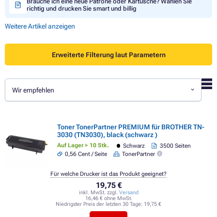
Brauche ich eine neue Patrone oder Kartusche? Wählen Sie
richtig und drucken Sie smart und billig
Weitere Artikel anzeigen
Erweiterte Filterung laut Parametern
Wir empfehlen
Toner TonerPartner PREMIUM für BROTHER TN-
3030 (TN3030), black (schwarz )
Auf Lager > 10 Stk.
Schwarz
3500 Seiten
0,56 Cent / Seite
TonerPartner
Für welche Drucker ist das Produkt geeignet?
19,75 €
inkl. MwSt. zzgl.
Versand
16,46 € ohne MwSt.
Niedrigster Preis der letzten 30 Tage:
19,75 €