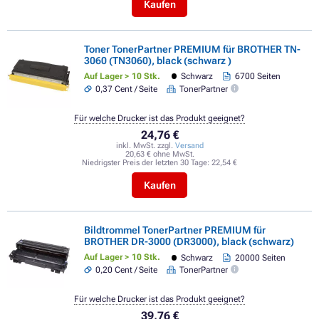
Kaufen
Toner TonerPartner PREMIUM für BROTHER TN-
3060 (TN3060), black (schwarz )
Auf Lager > 10 Stk.
Schwarz
6700 Seiten
0,37 Cent / Seite
TonerPartner
Für welche Drucker ist das Produkt geeignet?
24,76 €
inkl. MwSt. zzgl.
Versand
20,63 € ohne MwSt.
Niedrigster Preis der letzten 30 Tage:
22,54 €
Kaufen
Bildtrommel TonerPartner PREMIUM für
BROTHER DR-3000 (DR3000), black (schwarz)
Auf Lager > 10 Stk.
Schwarz
20000 Seiten
0,20 Cent / Seite
TonerPartner
Für welche Drucker ist das Produkt geeignet?
39,76 €