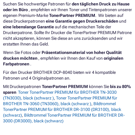
Suchen Sie hochwertige Patronen für
den täglichen Druck zu Hause
oder im Büro
, empfehlen wir Ihnen Toner und Tintenpatronen unserer
eigenen Premium-Marke
TonerPartner PREMIUM
. Wir bieten auf
diese Druckerpatronen
eine Garantie gegen Druckerschäden
und
eine lebenslange Garantie
auf die mechanischen Teile der
Druckerpatrone. Sollte Ihr Drucker die TonerPartner PREMIUM Patrone
nicht akzeptieren, können Sie diese an uns zurücksenden und wir
erstatten Ihnen das Geld.
Wenn Sie Fotos oder
Präsentationsmaterial von hoher Qualität
drucken möchten
, empfehlen wir Ihnen den Kauf von
originalen
Farbpatronen
.
Für den Drucker BROTHER DCP-8040 bieten wir 4 kompatible
Patronen und 4 Originalpatronen an.
Mit Druckerpatronen
TonerPartner PREMIUM
können Sie
bis zu 80%
sparen
Toner TonerPartner PREMIUM für BROTHER TN-3030
(TN3030), black (schwarz )
,
Toner TonerPartner PREMIUM für
BROTHER TN-3060 (TN3060), black (schwarz )
,
Bildtrommel
TonerPartner PREMIUM für BROTHER DR-3100 (DR3100), black
(schwarz)
,
Bildtrommel TonerPartner PREMIUM für BROTHER DR-
3000 (DR3000), black (schwarz)