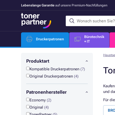
Lebenslange Garantie
auf unsere Premium-Nachfüllungen
Bürotechnik
Druckerpatronen
+ IT
Hauptse
Produktart
To
Kompatible Druckerpatronen
(7)
Original Druckerpatronen
(4)
Kaufen
Patronenhersteller
und da
Für di
Economy
(2)
Original
(4)
BRO
TonerPartner
(5)