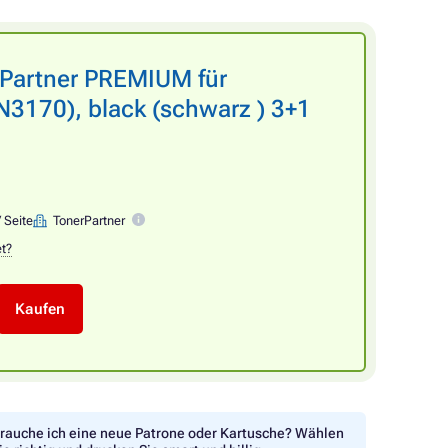
rPartner PREMIUM für
170), black (schwarz ) 3+1
/ Seite
TonerPartner
et?
Kaufen
rauche ich eine neue Patrone oder Kartusche? Wählen