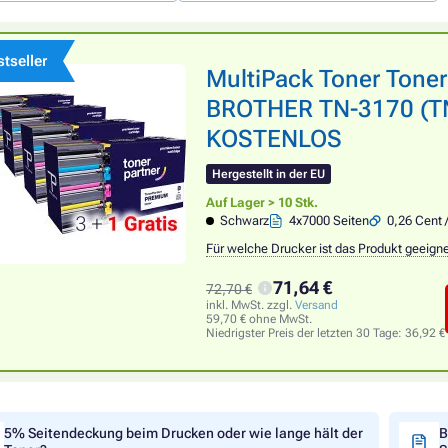
tseller
MultiPack Toner Tone
BROTHER TN-3170 (TN3
KOSTENLOS
Hergestellt in der EU
Auf Lager > 10 Stk.
Schwarz
4x7000 Seiten
0,26 Cent 
Für welche Drucker ist das Produkt geeign
71,64 €
72,70 €
inkl. MwSt. zzgl.
Versand
59,70 € ohne MwSt.
Niedrigster Preis der letzten 30 Tage:
36,92 €
5% Seitendeckung beim Drucken oder wie lange hält der
B