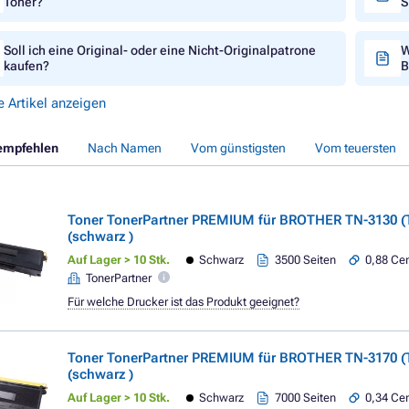
Toner?
S
Soll ich eine Original- oder eine Nicht-Originalpatrone
W
kaufen?
B
e Artikel anzeigen
empfehlen
Nach Namen
Vom günstigsten
Vom teuersten
Toner TonerPartner PREMIUM für BROTHER TN-3130 (
(schwarz )
Auf Lager > 10 Stk.
Schwarz
3500 Seiten
0,88 Cen
TonerPartner
Für welche Drucker ist das Produkt geeignet?
Toner TonerPartner PREMIUM für BROTHER TN-3170 (
(schwarz )
Auf Lager > 10 Stk.
Schwarz
7000 Seiten
0,34 Cen