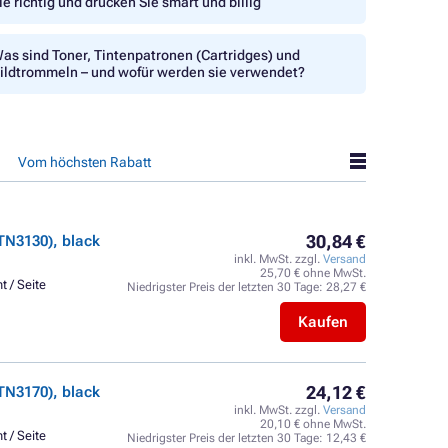
ie richtig und drucken Sie smart und billig
as sind Toner, Tintenpatronen (Cartridges) und
ildtrommeln – und wofür werden sie verwendet?
Vom höchsten Rabatt
30,84 €
TN3130), black
inkl. MwSt. zzgl.
Versand
25,70 € ohne MwSt.
t / Seite
Niedrigster Preis der letzten 30 Tage:
28,27 €
Kaufen
24,12 €
TN3170), black
inkl. MwSt. zzgl.
Versand
20,10 € ohne MwSt.
t / Seite
Niedrigster Preis der letzten 30 Tage:
12,43 €