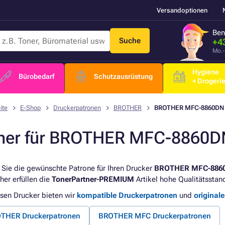
Versandoptionen
Ben
Suche
+4
Mo.-
Hygiene
Bürobedarf
Schutzausrüstung
+ Drogeri
ite
E-Shop
Druckerpatronen
BROTHER
BROTHER MFC-8860DN
ner für BROTHER MFC-8860D
 Sie die gewünschte Patrone für Ihren Drucker
BROTHER MFC-886
her erfüllen die
TonerPartner-PREMIUM
Artikel hohe Qualitätsstan
esen Drucker bieten wir
kompatible Druckerpatronen
und
original
THER Druckerpatronen
BROTHER MFC Druckerpatronen