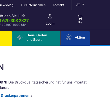
AT
Newsblog
Für Unternehmen
Kontakt
ötigen Sie Hilfe
3 670 308 2327
0 €
Login
Fr. 08:00-16:00 Uhr
Haus, Garten
Aktion
e
und Sport
N
0DN
! Die Druckqualitätssicherung hat für uns Priorität
dards.
e Druckerpatronen
an.