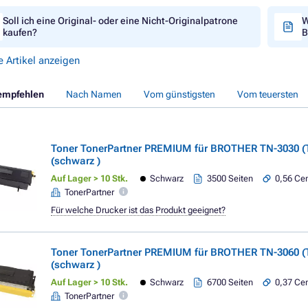
Soll ich eine Original- oder eine Nicht-Originalpatrone
W
kaufen?
B
e Artikel anzeigen
empfehlen
Nach Namen
Vom günstigsten
Vom teuersten
Toner TonerPartner PREMIUM für BROTHER TN-3030 (
(schwarz )
Auf Lager > 10 Stk.
Schwarz
3500 Seiten
0,56 Cen
TonerPartner
Für welche Drucker ist das Produkt geeignet?
Toner TonerPartner PREMIUM für BROTHER TN-3060 (
(schwarz )
Auf Lager > 10 Stk.
Schwarz
6700 Seiten
0,37 Cen
TonerPartner