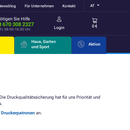
AT
Newsblog
Für Unternehmen
Kontakt
ötigen Sie Hilfe
3 670 308 2327
0 €
Login
Fr. 08:00-16:00 Uhr
Haus, Garten
Aktion
e
und Sport
 Die Druckqualitätssicherung hat für uns Priorität und
s.
e Druckerpatronen
an.