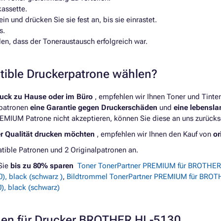
kassette.
n und drücken Sie sie fest an, bis sie einrastet.
s.
len, dass der Toneraustausch erfolgreich war.
atible Druckerpatrone wählen?
ruck zu Hause oder im Büro
, empfehlen wir Ihnen Toner und Tint
rpatronen
eine Garantie gegen Druckerschäden
und
eine lebensl
REMIUM Patrone nicht akzeptieren, können Sie diese an uns zurücks
er Qualität drucken möchten
, empfehlen wir Ihnen den Kauf von
or
ible Patronen und 2 Originalpatronen an.
Sie
bis zu 80% sparen
Toner TonerPartner PREMIUM für BROTHER 
, black (schwarz )
,
Bildtrommel TonerPartner PREMIUM für BROTH
, black (schwarz)
onen für Drucker BROTHER HL-5130