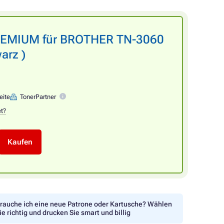
PREMIUM für BROTHER TN-3060
arz )
eite
TonerPartner
et?
Kaufen
rauche ich eine neue Patrone oder Kartusche? Wählen
ie richtig und drucken Sie smart und billig