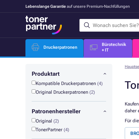
Lebenslange Garantie
auf unsere Premium-Nachfüllungen
Bürotechnik
Druckerpatronen
+ IT
Hauptse
Produktart
To
Kompatible Druckerpatronen
(4)
Original Druckerpatronen
(2)
Kaufen
Patronenhersteller
daher 
Für di
Original
(2)
TonerPartner
(4)
BRO