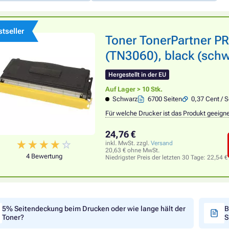
tseller
Toner TonerPartner 
(TN3060), black (schw
Hergestellt in der EU
Auf Lager > 10 Stk.
Schwarz
6700 Seiten
0,37 Cent / S
Für welche Drucker ist das Produkt geeign
24,76 €
inkl. MwSt. zzgl.
Versand
20,63 € ohne MwSt.
4 Bewertung
Niedrigster Preis der letzten 30 Tage:
22,54 €
5% Seitendeckung beim Drucken oder wie lange hält der
B
Toner?
S