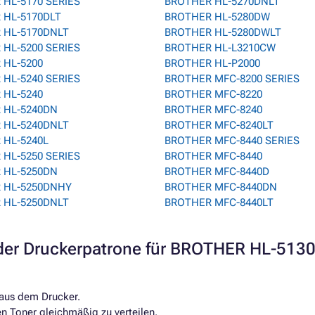
HL-5170 SERIES
BROTHER HL-5270DNLT
 HL-5170DLT
BROTHER HL-5280DW
 HL-5170DNLT
BROTHER HL-5280DWLT
HL-5200 SERIES
BROTHER HL-L3210CW
 HL-5200
BROTHER HL-P2000
HL-5240 SERIES
BROTHER MFC-8200 SERIES
 HL-5240
BROTHER MFC-8220
 HL-5240DN
BROTHER MFC-8240
 HL-5240DNLT
BROTHER MFC-8240LT
 HL-5240L
BROTHER MFC-8440 SERIES
HL-5250 SERIES
BROTHER MFC-8440
 HL-5250DN
BROTHER MFC-8440D
 HL-5250DNHY
BROTHER MFC-8440DN
 HL-5250DNLT
BROTHER MFC-8440LT
er Druckerpatrone für BROTHER HL-513
 aus dem Drucker.
en Toner gleichmäßig zu verteilen.