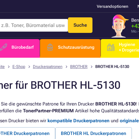
Versandoptionen
Ben
Suche
+4
Mo.-
Hygiene
Bürobedarf
Schutzausrüstung
+ Drogeri
ite
E-Shop
Druckerpatronen
BROTHER
BROTHER HL-5130
ner für BROTHER HL-5130
 Sie die gewünschte Patrone für Ihren Drucker
BROTHER HL-5130
!
erfüllen die
TonerPartner-PREMIUM
Artikel hohe Qualitätsstandard
esen Drucker bieten wir
kompatible Druckerpatronen
und
original
THER Druckerpatronen
BROTHER HL Druckerpatronen