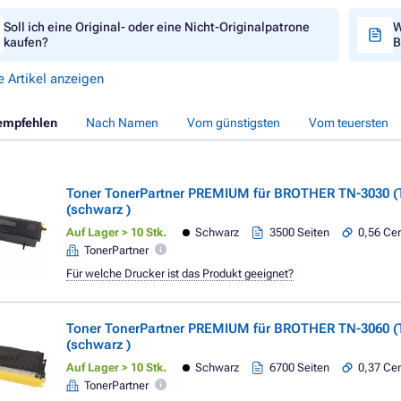
Soll ich eine Original- oder eine Nicht-Originalpatrone
W
kaufen?
B
e Artikel anzeigen
empfehlen
Nach Namen
Vom günstigsten
Vom teuersten
Toner TonerPartner PREMIUM für BROTHER TN-3030 (
(schwarz )
Auf Lager > 10 Stk.
Schwarz
3500 Seiten
0,56 Cen
TonerPartner
Für welche Drucker ist das Produkt geeignet?
Toner TonerPartner PREMIUM für BROTHER TN-3060 (
(schwarz )
Auf Lager > 10 Stk.
Schwarz
6700 Seiten
0,37 Cen
TonerPartner