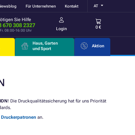
AT
Newsblog
Für Unternehmen
Kontakt
ötigen Sie Hilfe
3 670 308 2327
0 €
Login
Fr. 08:00-16:00 Uhr
Haus, Garten
Aktion
e
und Sport
N
0DN
! Die Druckqualitätssicherung hat für uns Priorität
dards.
e Druckerpatronen
an.