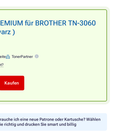
PREMIUM für BROTHER TN-3060
arz )
eite
TonerPartner
et?
Kaufen
rauche ich eine neue Patrone oder Kartusche? Wählen
ie richtig und drucken Sie smart und billig