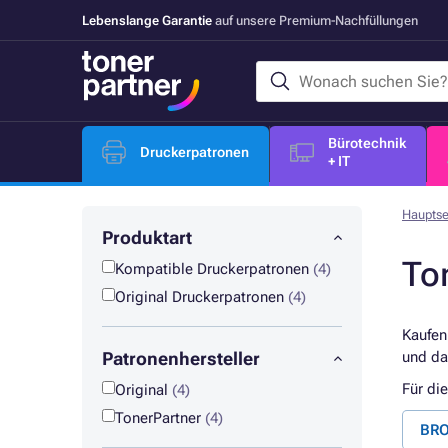
Lebenslange Garantie
auf unsere Premium-Nachfüllungen
Bürotechnik
Druckerpatronen
+ IT
Hauptse
Produktart
To
Kompatible Druckerpatronen
(4)
Original Druckerpatronen
(4)
Kaufen
Patronenhersteller
und da
Für di
Original
(4)
TonerPartner
(4)
BRO