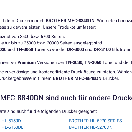
 mit dem Druckermodell
BROTHER MFC-8840DN
. Wir bieten hochwe
sse zu gewährleisten. Unsere Produkte umfassen:
zität von 3500 bzw. 6700 Seiten.
e für bis zu 25000 bzw. 20000 Seiten ausgelegt sind.
030
und
TN-3060
Toner sowie der
DR-3000
und
DR-3100
Bildtromme
ühren wir
Premium
Versionen der
TN-3030
,
TN-3060
Toner und der
ine zuverlässige und kosteneffiziente Drucklösung zu bieten. Wählen
Druckergebnisse mit Ihrem
BROTHER MFC-8840DN
Drucker.
MFC-8840DN sind auch für andere Druck
e sind auch für die folgenden Drucker geeignet:
 HL-5150D
BROTHER HL-5270 SERIES
 HL-5150DLT
BROTHER HL-5270DN