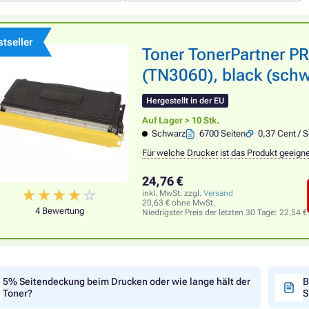
tseller
Toner TonerPartner 
(TN3060), black (schw
Hergestellt in der EU
Auf Lager > 10 Stk.
Schwarz
6700 Seiten
0,37 Cent / S
Für welche Drucker ist das Produkt geeign
24,76 €
inkl. MwSt. zzgl.
Versand
20,63 € ohne MwSt.
4 Bewertung
Niedrigster Preis der letzten 30 Tage:
22,54 €
5% Seitendeckung beim Drucken oder wie lange hält der
B
Toner?
S