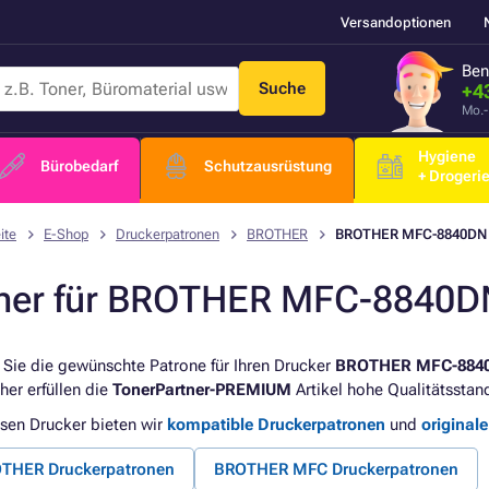
Versandoptionen
Ben
Suche
+4
Mo.-
Hygiene
Bürobedarf
Schutzausrüstung
+ Drogeri
ite
E-Shop
Druckerpatronen
BROTHER
BROTHER MFC-8840DN
ner für BROTHER MFC-8840D
 Sie die gewünschte Patrone für Ihren Drucker
BROTHER MFC-884
her erfüllen die
TonerPartner-PREMIUM
Artikel hohe Qualitätsstan
esen Drucker bieten wir
kompatible Druckerpatronen
und
original
THER Druckerpatronen
BROTHER MFC Druckerpatronen