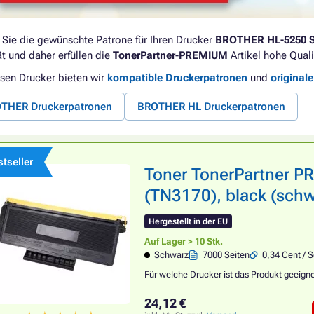
 Sie die gewünschte Patrone für Ihren Drucker
BROTHER HL-5250 
ät und daher erfüllen die
TonerPartner-PREMIUM
Artikel hohe Quali
esen Drucker bieten wir
kompatible Druckerpatronen
und
original
THER Druckerpatronen
BROTHER HL Druckerpatronen
tseller
Toner TonerPartner 
(TN3170), black (schw
Hergestellt in der EU
Auf Lager > 10 Stk.
Schwarz
7000 Seiten
0,34 Cent / S
Für welche Drucker ist das Produkt geeign
24,12 €