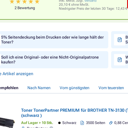
inkl. MwSt. zzgl.
Versand
20,10 € ohne MwSt.
2 Bewertung
Niedrigster Preis der letzten 30 Tage:
12,43 €
5% Seitendeckung beim Drucken oder wie lange hält der
B
Toner?
S
Soll ich eine Original- oder eine Nicht-Originalpatrone
W
kaufen?
B
e Artikel anzeigen
empfehlen
Nach Namen
Vom günstigsten
Vom teuersten
Toner TonerPartner PREMIUM für BROTHER TN-3130 (
(schwarz )
Auf Lager > 10 Stk.
Schwarz
3500 Seiten
0,88 Cen