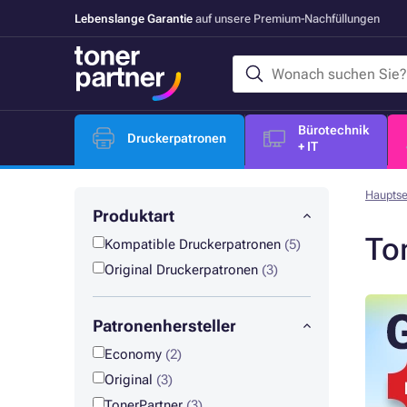
Lebenslange Garantie
auf unsere Premium-Nachfüllungen
Bürotechnik
Druckerpatronen
+ IT
Hauptse
Produktart
To
Kompatible Druckerpatronen
(5)
Original Druckerpatronen
(3)
Patronenhersteller
Economy
(2)
Original
(3)
TonerPartner
(3)