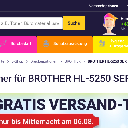
Versandoptionen
Ben
Suche
+4
Mo.-
Hygiene
Bürobedarf
Schutzausrüstung
+ Drogeri
ite
E-Shop
Druckerpatronen
BROTHER
BROTHER HL-5250 SER
ner für BROTHER HL-5250 SE