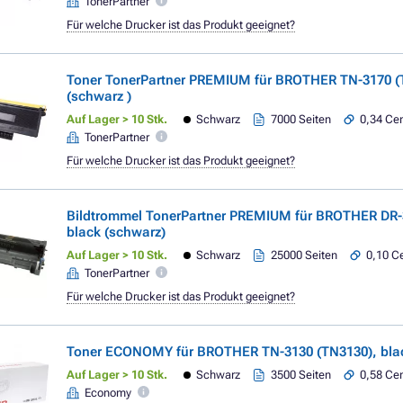
TonerPartner
Für welche Drucker ist das Produkt geeignet?
Toner TonerPartner PREMIUM für BROTHER TN-3170 (
(schwarz )
Auf Lager > 10 Stk.
Schwarz
7000 Seiten
0,34 Cen
TonerPartner
Für welche Drucker ist das Produkt geeignet?
Bildtrommel TonerPartner PREMIUM für BROTHER DR-
black (schwarz)
Auf Lager > 10 Stk.
Schwarz
25000 Seiten
0,10 Ce
TonerPartner
Für welche Drucker ist das Produkt geeignet?
Toner ECONOMY für BROTHER TN-3130 (TN3130), blac
Auf Lager > 10 Stk.
Schwarz
3500 Seiten
0,58 Cen
Economy