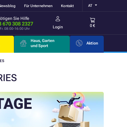
AT
Newsblog
Für Unternehmen
Kontakt
ötigen Sie Hilfe
3 670 308 2327
0 €
Login
Fr. 08:00-16:00 Uhr
Haus, Garten
Aktion
e
und Sport
IES
RIES