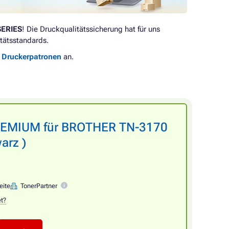
SERIES
! Die Druckqualitätssicherung hat für uns
tätsstandards.
e Druckerpatronen
an.
PREMIUM für BROTHER TN-3170
arz )
eite
TonerPartner
et?