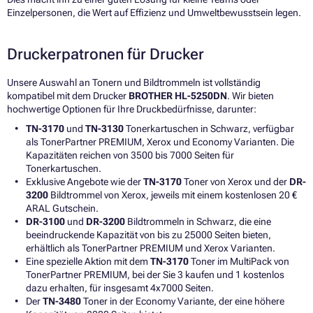
Einzelpersonen, die Wert auf Effizienz und Umweltbewusstsein legen.
Druckerpatronen für Drucker
Unsere Auswahl an Tonern und Bildtrommeln ist vollständig
kompatibel mit dem Drucker
BROTHER HL-5250DN
. Wir bieten
hochwertige Optionen für Ihre Druckbedürfnisse, darunter:
TN-3170
und
TN-3130
Tonerkartuschen in Schwarz, verfügbar
als TonerPartner PREMIUM, Xerox und Economy Varianten. Die
Kapazitäten reichen von 3500 bis 7000 Seiten für
Tonerkartuschen.
Exklusive Angebote wie der
TN-3170
Toner von Xerox und der
DR-
3200
Bildtrommel von Xerox, jeweils mit einem kostenlosen 20 €
ARAL Gutschein.
DR-3100
und
DR-3200
Bildtrommeln in Schwarz, die eine
beeindruckende Kapazität von bis zu 25000 Seiten bieten,
erhältlich als TonerPartner PREMIUM und Xerox Varianten.
Eine spezielle Aktion mit dem
TN-3170
Toner im MultiPack von
TonerPartner PREMIUM, bei der Sie 3 kaufen und 1 kostenlos
dazu erhalten, für insgesamt 4x7000 Seiten.
Der
TN-3480
Toner in der Economy Variante, der eine höhere