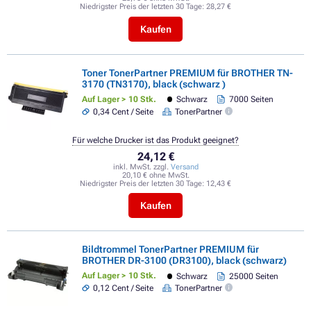
Niedrigster Preis der letzten 30 Tage:
28,27 €
Kaufen
Toner TonerPartner PREMIUM für BROTHER TN-
3170 (TN3170), black (schwarz )
Auf Lager > 10 Stk.
Schwarz
7000 Seiten
0,34 Cent / Seite
TonerPartner
Für welche Drucker ist das Produkt geeignet?
24,12 €
inkl. MwSt. zzgl.
Versand
20,10 € ohne MwSt.
Niedrigster Preis der letzten 30 Tage:
12,43 €
Kaufen
Bildtrommel TonerPartner PREMIUM für
BROTHER DR-3100 (DR3100), black (schwarz)
Auf Lager > 10 Stk.
Schwarz
25000 Seiten
0,12 Cent / Seite
TonerPartner