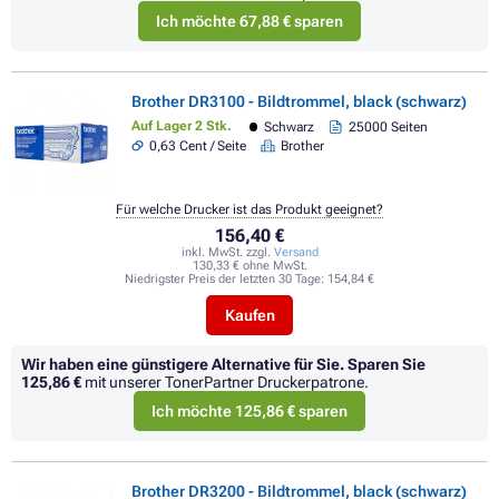
Ich möchte 67,88 € sparen
Brother DR3100 - Bildtrommel, black (schwarz)
Auf Lager 2 Stk.
Schwarz
25000 Seiten
0,63 Cent / Seite
Brother
Für welche Drucker ist das Produkt geeignet?
156,40 €
inkl. MwSt. zzgl.
Versand
130,33 € ohne MwSt.
Niedrigster Preis der letzten 30 Tage:
154,84 €
Kaufen
Wir haben eine günstigere Alternative für Sie.
Sparen Sie
125,86 €
mit unserer TonerPartner Druckerpatrone.
Ich möchte 125,86 € sparen
Brother DR3200 - Bildtrommel, black (schwarz)