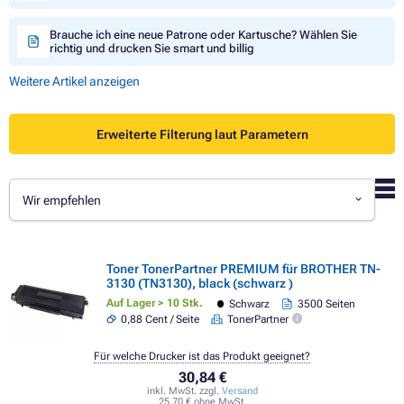
Brauche ich eine neue Patrone oder Kartusche? Wählen Sie
richtig und drucken Sie smart und billig
Weitere Artikel anzeigen
Erweiterte Filterung laut Parametern
Wir empfehlen
Toner TonerPartner PREMIUM für BROTHER TN-
3130 (TN3130), black (schwarz )
Auf Lager > 10 Stk.
Schwarz
3500 Seiten
0,88 Cent / Seite
TonerPartner
Für welche Drucker ist das Produkt geeignet?
30,84 €
inkl. MwSt. zzgl.
Versand
25,70 € ohne MwSt.