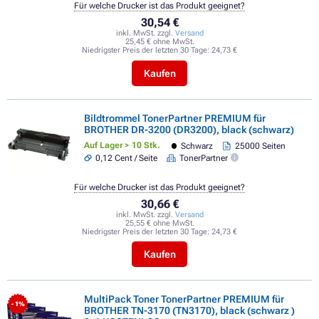
Für welche Drucker ist das Produkt geeignet?
30,54 €
inkl. MwSt. zzgl.
Versand
25,45 € ohne MwSt.
Niedrigster Preis der letzten 30 Tage:
24,73 €
Kaufen
Bildtrommel TonerPartner PREMIUM für
BROTHER DR-3200 (DR3200), black (schwarz)
Auf Lager > 10 Stk.
Schwarz
25000 Seiten
0,12 Cent / Seite
TonerPartner
Für welche Drucker ist das Produkt geeignet?
30,66 €
inkl. MwSt. zzgl.
Versand
25,55 € ohne MwSt.
Niedrigster Preis der letzten 30 Tage:
24,73 €
Kaufen
MultiPack Toner TonerPartner PREMIUM für
- 1%
BROTHER TN-3170 (TN3170), black (schwarz )