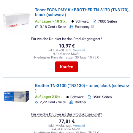
Toner ECONOMY für BROTHER TN-3170 (TN3170),
black (schwarz )
Auf Lager > 10 Stk.
Schwarz
7000 Seiten
0,16 Cent / Seite
Economy
Für welche Drucker ist das Produkt geeignet?
10,97 €
inkl. MwSt. zzgl.
Versand
9,14 € ohne MwSt.
Niedrigster Preis der letzten 30 Tage:
10,75 €
Kaufen
Brother TN-3130 (TN3130) - toner, black (schwarz
)
Auf Lager 2 Stk.
Schwarz
3500 Seiten
2,22 Cent / Seite
Brother
Für welche Drucker ist das Produkt geeignet?
77,81 €
inkl. MwSt. zzgl.
Versand
64,84 € ohne MwSt.
Niedrigster Preis der letzten 30 Tage:
75,78 €