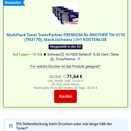
Bestseller
MultiPack Toner TonerPartner PREMIUM für BROTHER TN-3170
(TN3170), black (schwarz ) 3+1 KOSTENLOS
Hergestellt in der EU
Auf Lager > 10 Stk.
Schwarz
4x7000 Seiten
0,26 Cent / Seite
TonerPartner
Für welche Drucker ist das Produkt geeignet?
71,64 €
72,70 €
inkl. MwSt. zzgl.
Versand
59,70 € ohne MwSt.
Niedrigster Preis der letzten 30 Tage:
36,92 €
Kaufen
5% Seitendeckung beim Drucken oder wie lange hält der
Toner?