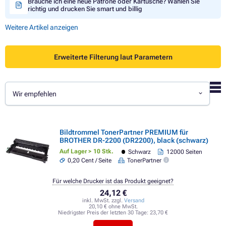
Brauche ich eine neue Patrone oder Kartusche? Wählen Sie
richtig und drucken Sie smart und billig
Weitere Artikel anzeigen
Erweiterte Filterung laut Parametern
Wir empfehlen
Bildtrommel TonerPartner PREMIUM für
BROTHER DR-2200 (DR2200), black (schwarz)
Auf Lager > 10 Stk.
Schwarz
12000 Seiten
0,20 Cent / Seite
TonerPartner
Für welche Drucker ist das Produkt geeignet?
24,12 €
inkl. MwSt. zzgl.
Versand
20,10 € ohne MwSt.
Niedrigster Preis der letzten 30 Tage:
23,70 €