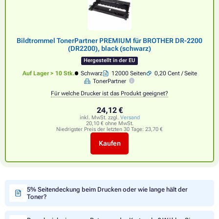
Bildtrommel TonerPartner PREMIUM für BROTHER DR-2200
(DR2200), black (schwarz)
Hergestellt in der EU
Auf Lager > 10 Stk.
Schwarz
12000 Seiten
0,20 Cent / Seite
TonerPartner
Für welche Drucker ist das Produkt geeignet?
24,12 €
inkl. MwSt. zzgl.
Versand
20,10 € ohne MwSt.
Niedrigster Preis der letzten 30 Tage:
23,70 €
Kaufen
5% Seitendeckung beim Drucken oder wie lange hält der
Toner?