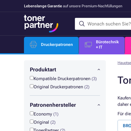
Lebenslange Garantie
auf unsere Premium-Nachfüllungen
Bürotechnik
Druckerpatronen
+ IT
Hauptse
Produktart
To
Kompatible Druckerpatronen
(3)
Original Druckerpatronen
(2)
Kaufen
Patronenhersteller
daher 
Für di
Economy
(1)
Original
(2)
BRO
TonerPartner
(2)