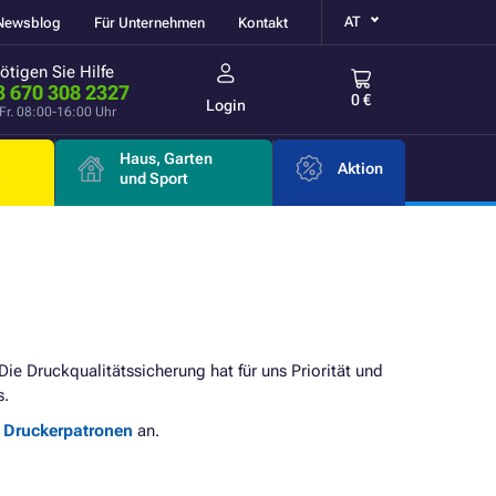
AT
Newsblog
Für Unternehmen
Kontakt
ötigen Sie Hilfe
3 670 308 2327
0 €
Login
Fr. 08:00-16:00 Uhr
Haus, Garten
Aktion
e
und Sport
 Die Druckqualitätssicherung hat für uns Priorität und
s.
e Druckerpatronen
an.