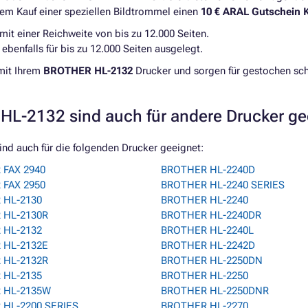
dem Kauf einer speziellen Bildtrommel einen
10 € ARAL Gutschein
mit einer Reichweite von bis zu 12.000 Seiten.
benfalls für bis zu 12.000 Seiten ausgelegt.
mit Ihrem
BROTHER HL-2132
Drucker und sorgen für gestochen sch
HL-2132 sind auch für andere Drucker g
nd auch für die folgenden Drucker geeignet:
FAX 2940
BROTHER HL-2240D
FAX 2950
BROTHER HL-2240 SERIES
 HL-2130
BROTHER HL-2240
 HL-2130R
BROTHER HL-2240DR
 HL-2132
BROTHER HL-2240L
 HL-2132E
BROTHER HL-2242D
 HL-2132R
BROTHER HL-2250DN
 HL-2135
BROTHER HL-2250
 HL-2135W
BROTHER HL-2250DNR
HL-2200 SERIES
BROTHER HL-2270