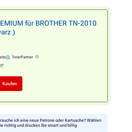
PREMIUM für BROTHER TN-2010
arz )
eite
TonerPartner
et?
Kaufen
rauche ich eine neue Patrone oder Kartusche? Wählen
ie richtig und drucken Sie smart und billig