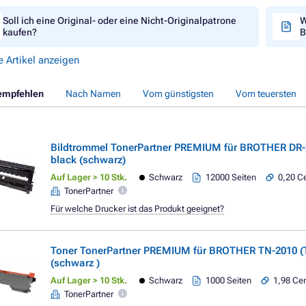
Soll ich eine Original- oder eine Nicht-Originalpatrone
W
kaufen?
B
e Artikel anzeigen
empfehlen
Nach Namen
Vom günstigsten
Vom teuersten
Bildtrommel TonerPartner PREMIUM für BROTHER DR-
black (schwarz)
Auf Lager > 10 Stk.
Schwarz
12000 Seiten
0,20 Ce
TonerPartner
Für welche Drucker ist das Produkt geeignet?
Toner TonerPartner PREMIUM für BROTHER TN-2010 (
(schwarz )
Auf Lager > 10 Stk.
Schwarz
1000 Seiten
1,98 Cen
TonerPartner