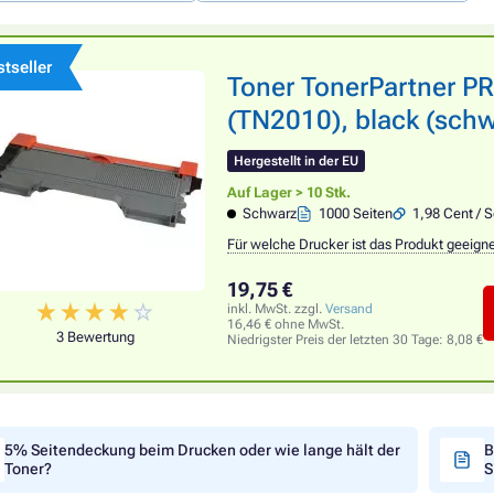
tseller
Toner TonerPartner 
(TN2010), black (schw
Hergestellt in der EU
Auf Lager > 10 Stk.
Schwarz
1000 Seiten
1,98 Cent / S
Für welche Drucker ist das Produkt geeign
19,75 €
inkl. MwSt. zzgl.
Versand
16,46 € ohne MwSt.
3 Bewertung
Niedrigster Preis der letzten 30 Tage:
8,08 €
5% Seitendeckung beim Drucken oder wie lange hält der
B
Toner?
S