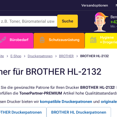
Versandoptionen
Ben
Suche
+4
Mo.-
Hygiene
Bürobedarf
Schutzausrüstung
+ Drogeri
ite
E-Shop
Druckerpatronen
BROTHER
BROTHER HL-2132
ner für BROTHER HL-2132
 Sie die gewünschte Patrone für Ihren Drucker
BROTHER HL-2132
!
erfüllen die
TonerPartner-PREMIUM
Artikel hohe Qualitätsstandard
esen Drucker bieten wir
kompatible Druckerpatronen
und
original
THER Druckerpatronen
BROTHER HL Druckerpatronen