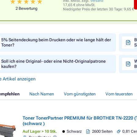
inkl. MwSt. zzgl.
Versand
17,65 € ohne MwSt.
2 Bewertung
Niedrigster Preis der letzten 30 Tage:
9,65 €
5% Seitendeckung beim Drucken oder wie lange hält der
B
Toner?
S
Soll ich eine Original- oder eine Nicht-Originalpatrone
W
kaufen?
B
e Artikel anzeigen
empfehlen
Nach Namen
Vom günstigsten
Vom teuersten
Toner TonerPartner PREMIUM für BROTHER TN-2220 (
(schwarz )
Auf Lager > 10 Stk.
Schwarz
2600 Seiten
0,81 Cen