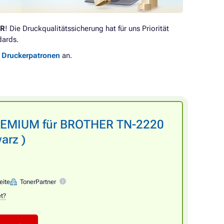
DR
! Die Druckqualitätssicherung hat für uns Priorität
dards.
e Druckerpatronen
an.
PREMIUM für BROTHER TN-2220
arz )
eite
TonerPartner
et?