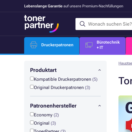
Lebenslange Garantie
auf unsere Premium-Nachfüllungen
Bürotechnik
Druckerpatronen
+ IT
Hauptse
Produktart
To
Kompatible Druckerpatronen
(5)
Original Druckerpatronen
(3)
Patronenhersteller
Economy
(2)
Original
(3)
TonerPartner
(3)