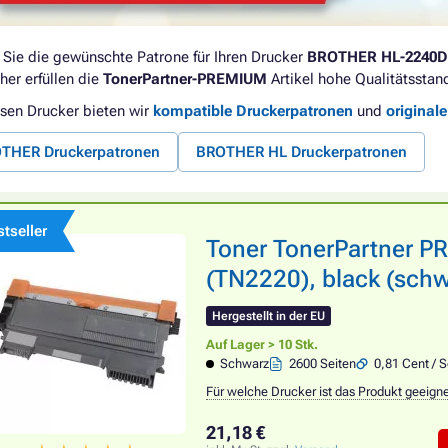
 Sie die gewünschte Patrone für Ihren Drucker
BROTHER HL-2240
her erfüllen die
TonerPartner-PREMIUM
Artikel hohe Qualitätsstan
esen Drucker bieten wir
kompatible Druckerpatronen
und
original
THER Druckerpatronen
BROTHER HL Druckerpatronen
tseller
Toner TonerPartner 
(TN2220), black (schw
Hergestellt in der EU
Auf Lager > 10 Stk.
Schwarz
2600 Seiten
0,81 Cent / S
Für welche Drucker ist das Produkt geeign
21,18 €