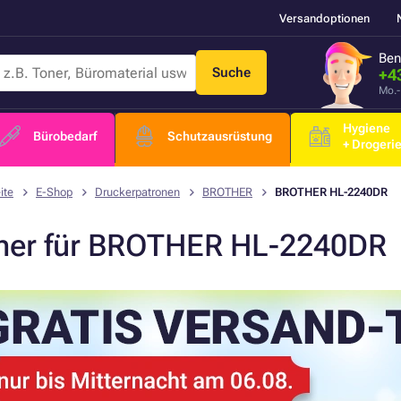
Versandoptionen
Ben
Suche
+4
Mo.-
Hygiene
Bürobedarf
Schutzausrüstung
+ Drogeri
ite
E-Shop
Druckerpatronen
BROTHER
BROTHER HL-2240DR
ner für BROTHER HL-2240DR