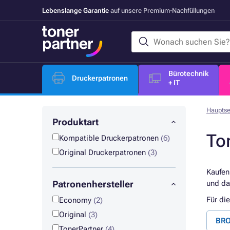
Lebenslange Garantie
auf unsere Premium-Nachfüllungen
Bürotechnik
Druckerpatronen
+ IT
Hauptse
Produktart
To
Kompatible Druckerpatronen
(6)
Original Druckerpatronen
(3)
Kaufen
Patronenhersteller
und da
Für di
Economy
(2)
Original
(3)
BRO
TonerPartner
(4)