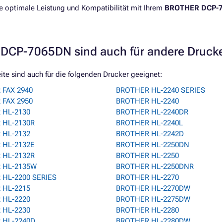
ine optimale Leistung und Kompatibilität mit Ihrem
BROTHER DCP-
DCP-7065DN sind auch für andere Druck
e sind auch für die folgenden Drucker geeignet:
FAX 2940
BROTHER HL-2240 SERIES
FAX 2950
BROTHER HL-2240
 HL-2130
BROTHER HL-2240DR
 HL-2130R
BROTHER HL-2240L
 HL-2132
BROTHER HL-2242D
 HL-2132E
BROTHER HL-2250DN
 HL-2132R
BROTHER HL-2250
 HL-2135W
BROTHER HL-2250DNR
HL-2200 SERIES
BROTHER HL-2270
 HL-2215
BROTHER HL-2270DW
 HL-2220
BROTHER HL-2275DW
 HL-2230
BROTHER HL-2280
 HL-2240D
BROTHER HL-2280DW