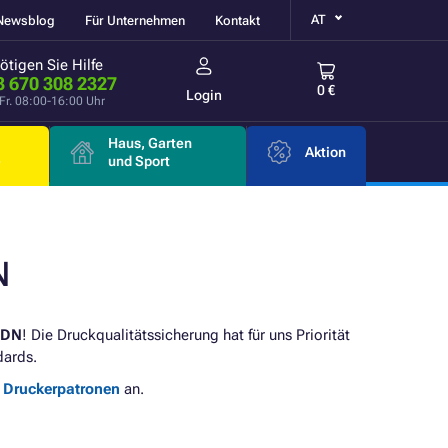
AT
Newsblog
Für Unternehmen
Kontakt
ötigen Sie Hilfe
3 670 308 2327
0 €
Login
Fr. 08:00-16:00 Uhr
Haus, Garten
Aktion
e
und Sport
N
5DN
! Die Druckqualitätssicherung hat für uns Priorität
dards.
e Druckerpatronen
an.