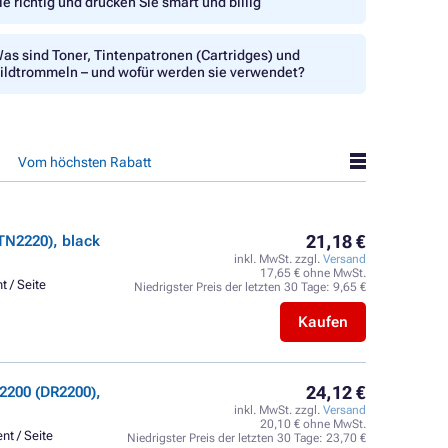
ie richtig und drucken Sie smart und billig
as sind Toner, Tintenpatronen (Cartridges) und
ildtrommeln – und wofür werden sie verwendet?
Vom höchsten Rabatt
21,18 €
TN2220), black
inkl. MwSt. zzgl.
Versand
17,65 € ohne MwSt.
t / Seite
Niedrigster Preis der letzten 30 Tage:
9,65 €
Kaufen
24,12 €
2200 (DR2200),
inkl. MwSt. zzgl.
Versand
20,10 € ohne MwSt.
nt / Seite
Niedrigster Preis der letzten 30 Tage:
23,70 €