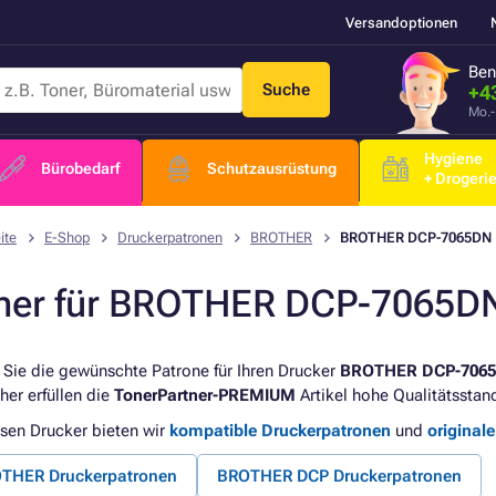
Versandoptionen
Ben
Suche
+4
Mo.-
Hygiene
Bürobedarf
Schutzausrüstung
+ Drogeri
ite
E-Shop
Druckerpatronen
BROTHER
BROTHER DCP-7065DN
ner für BROTHER DCP-7065D
 Sie die gewünschte Patrone für Ihren Drucker
BROTHER DCP-706
her erfüllen die
TonerPartner-PREMIUM
Artikel hohe Qualitätsstan
esen Drucker bieten wir
kompatible Druckerpatronen
und
original
THER Druckerpatronen
BROTHER DCP Druckerpatronen