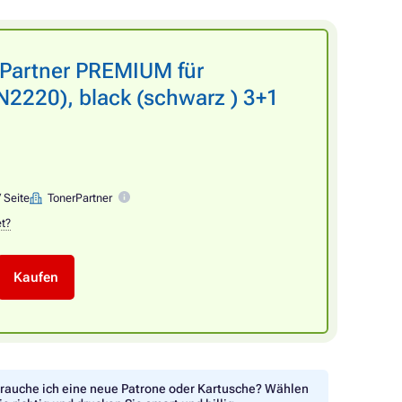
rPartner PREMIUM für
220), black (schwarz ) 3+1
/ Seite
TonerPartner
et?
Kaufen
rauche ich eine neue Patrone oder Kartusche? Wählen