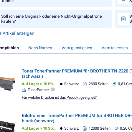
Toner?
S
Soll ich eine Original- oder eine Nicht-Originalpatrone
W
kaufen?
B
e Artikel anzeigen
empfehlen
Nach Namen
Vom günstigsten
Vom teuersten
Toner TonerPartner PREMIUM für BROTHER TN-2220 (
(schwarz )
Auf Lager > 10 Stk.
Schwarz
2600 Seiten
0,81 Cen
TonerPartner
Für welche Drucker ist das Produkt geeignet?
Bildtrommel TonerPartner PREMIUM für BROTHER DR-
black (schwarz)
Auf Lager > 10 Stk.
Schwarz
12000 Seiten
0,20 Ce