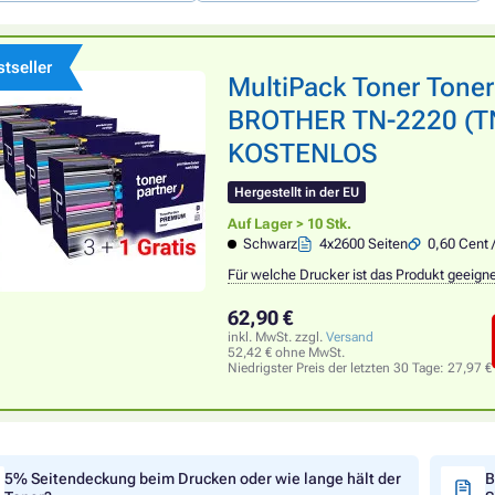
tseller
MultiPack Toner Tone
BROTHER TN-2220 (TN2
KOSTENLOS
Hergestellt in der EU
Auf Lager > 10 Stk.
Schwarz
4x2600 Seiten
0,60 Cent 
Für welche Drucker ist das Produkt geeign
62,90 €
inkl. MwSt. zzgl.
Versand
52,42 € ohne MwSt.
Niedrigster Preis der letzten 30 Tage:
27,97 €
5% Seitendeckung beim Drucken oder wie lange hält der
B