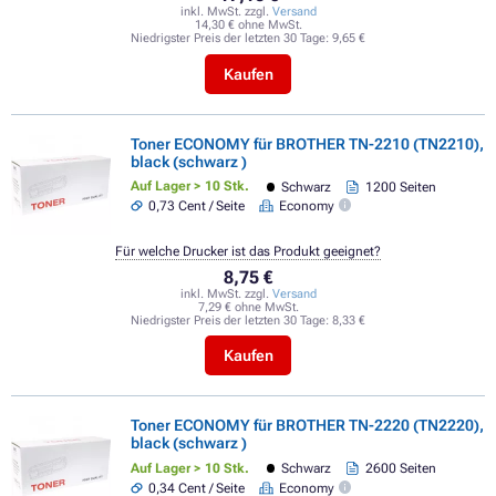
inkl. MwSt. zzgl.
Versand
14,30 € ohne MwSt.
Niedrigster Preis der letzten 30 Tage:
9,65 €
Kaufen
Toner ECONOMY für BROTHER TN-2210 (TN2210),
black (schwarz )
Auf Lager > 10 Stk.
Schwarz
1200 Seiten
0,73 Cent / Seite
Economy
Für welche Drucker ist das Produkt geeignet?
8,75 €
inkl. MwSt. zzgl.
Versand
7,29 € ohne MwSt.
Niedrigster Preis der letzten 30 Tage:
8,33 €
Kaufen
Toner ECONOMY für BROTHER TN-2220 (TN2220),
black (schwarz )
Auf Lager > 10 Stk.
Schwarz
2600 Seiten
0,34 Cent / Seite
Economy