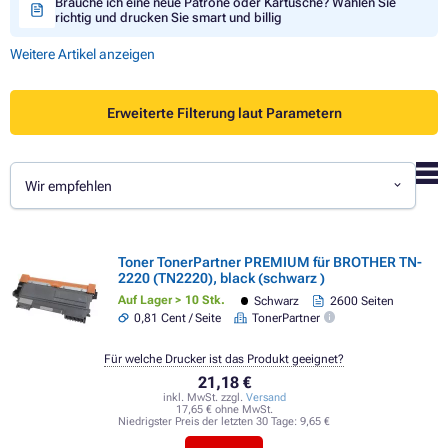
Brauche ich eine neue Patrone oder Kartusche? Wählen Sie
richtig und drucken Sie smart und billig
Weitere Artikel anzeigen
Erweiterte Filterung laut Parametern
Wir empfehlen
Toner TonerPartner PREMIUM für BROTHER TN-
2220 (TN2220), black (schwarz )
Auf Lager > 10 Stk.
Schwarz
2600 Seiten
0,81 Cent / Seite
TonerPartner
Für welche Drucker ist das Produkt geeignet?
21,18 €
inkl. MwSt. zzgl.
Versand
17,65 € ohne MwSt.
Niedrigster Preis der letzten 30 Tage:
9,65 €