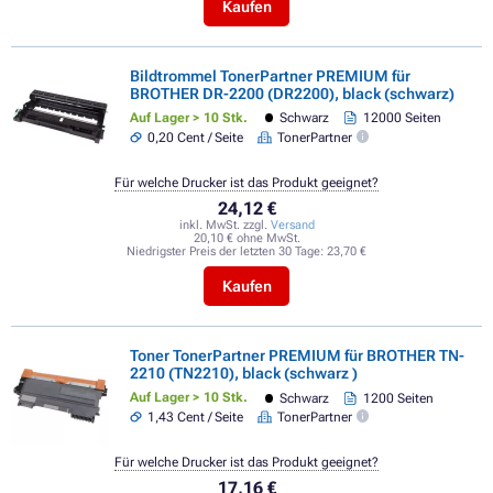
Kaufen
Bildtrommel TonerPartner PREMIUM für
BROTHER DR-2200 (DR2200), black (schwarz)
Auf Lager > 10 Stk.
Schwarz
12000 Seiten
0,20 Cent / Seite
TonerPartner
Für welche Drucker ist das Produkt geeignet?
24,12 €
inkl. MwSt. zzgl.
Versand
20,10 € ohne MwSt.
Niedrigster Preis der letzten 30 Tage:
23,70 €
Kaufen
Toner TonerPartner PREMIUM für BROTHER TN-
2210 (TN2210), black (schwarz )
Auf Lager > 10 Stk.
Schwarz
1200 Seiten
1,43 Cent / Seite
TonerPartner
Für welche Drucker ist das Produkt geeignet?
17,16 €