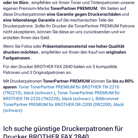
oder im Büro
, empfehlen wir Ihnen Toner und Tintenpatronen unserer
eigenen Premium-Marke
TonerPartner PREMIUM
. Wir bieten auf
diese Druckerpatronen
eine Garantie gegen Druckerschäden
und
eine lebenslange Garantie
auf die mechanischen Teile der
Druckerpatrone. Sollte Ihr Drucker die TonerPartner PREMIUM Patrone
nicht akzeptieren, können Sie diese an uns zurücksenden und wir
erstatten Ihnen das Geld.
Wenn Sie Fotos oder
Präsentationsmaterial von hoher Qualität
drucken möchten
, empfehlen wir Ihnen den Kauf von
originalen
Farbpatronen
.
Für den Drucker BROTHER FAX 2840 bieten wir 5 kompatible
Patronen und 3 Originalpatronen an.
Mit Druckerpatronen
TonerPartner PREMIUM
können Sie
bis zu 80%
sparen
Toner TonerPartner PREMIUM für BROTHER TN-2210
(TN2210), black (schwarz )
,
Toner TonerPartner PREMIUM für
BROTHER TN-2220 (TN2220), black (schwarz )
,
Bildtrommel
TonerPartner PREMIUM für BROTHER DR-2200 (DR2200), black
(schwarz)
Ich suche günstige Druckerpatronen für
Drucker BROTHER FAX 2840