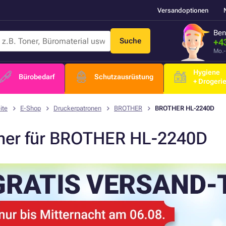
Versandoptionen
Ben
Suche
+4
Mo.-
Hygiene
Bürobedarf
Schutzausrüstung
+ Drogeri
ite
E-Shop
Druckerpatronen
BROTHER
BROTHER HL-2240D
ner für BROTHER HL-2240D