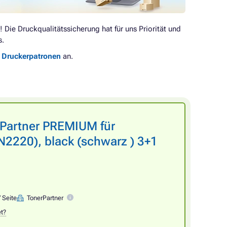
! Die Druckqualitätssicherung hat für uns Priorität und
s.
e Druckerpatronen
an.
rPartner PREMIUM für
220), black (schwarz ) 3+1
/ Seite
TonerPartner
et?