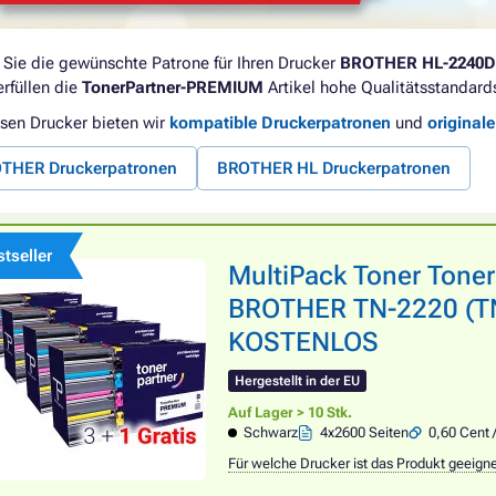
 Sie die gewünschte Patrone für Ihren Drucker
BROTHER HL-2240D
erfüllen die
TonerPartner-PREMIUM
Artikel hohe Qualitätsstandard
esen Drucker bieten wir
kompatible Druckerpatronen
und
original
THER Druckerpatronen
BROTHER HL Druckerpatronen
tseller
MultiPack Toner Tone
BROTHER TN-2220 (TN2
KOSTENLOS
Hergestellt in der EU
Auf Lager > 10 Stk.
Schwarz
4x2600 Seiten
0,60 Cent 
Für welche Drucker ist das Produkt geeign