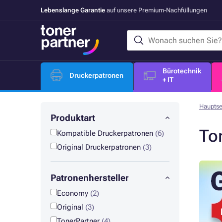
Lebenslange Garantie
auf unsere Premium-Nachfüllungen
Bürotechnik
Druckerpatronen
+ IT
Hauptse
Produktart
To
Kompatible Druckerpatronen
(6)
Original Druckerpatronen
(3)
Patronenhersteller
Economy
(2)
Original
(3)
TonerPartner
(4)