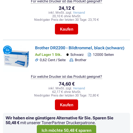
Für welche Drucker ist das Produkt geeignet?
24,12 €
inkl. MwSt. zzgl.
Versand
20,10 € ohne MwSt.
Niedrigster Preis der letzten 30 Tage:
23,70 €
Kaufen
Brother DR2200 - Bildtrommel, black (schwarz)
Auf Lager 1 Stk.
Schwarz
12000 Seiten
0,62 Cent / Seite
Brother
Für welche Drucker ist das Produkt geeignet?
74,60 €
inkl. MwSt. zzgl.
Versand
62,17 € ohne MwSt.
Niedrigster Preis der letzten 30 Tage:
72,80 €
Kaufen
Wir haben eine günstigere Alternative für Sie.
Sparen Sie
50,48 €
mit unserer TonerPartner Druckerpatrone.
Ich möchte 50,48 € sparen