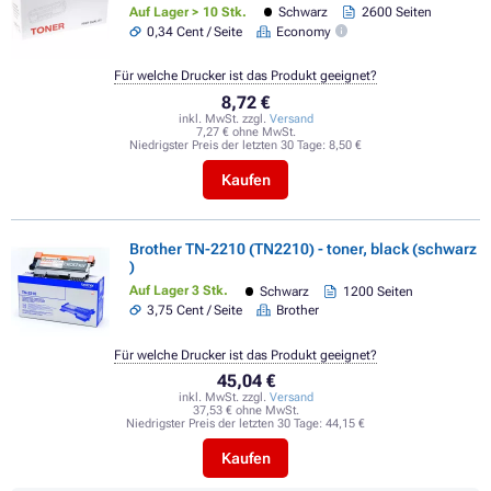
Auf Lager > 10 Stk.
Schwarz
2600 Seiten
0,34 Cent / Seite
Economy
Für welche Drucker ist das Produkt geeignet?
8,72 €
inkl. MwSt. zzgl.
Versand
7,27 € ohne MwSt.
Niedrigster Preis der letzten 30 Tage:
8,50 €
Kaufen
Brother TN-2210 (TN2210) - toner, black (schwarz
)
Auf Lager 3 Stk.
Schwarz
1200 Seiten
3,75 Cent / Seite
Brother
Für welche Drucker ist das Produkt geeignet?
45,04 €
inkl. MwSt. zzgl.
Versand
37,53 € ohne MwSt.
Niedrigster Preis der letzten 30 Tage:
44,15 €
Kaufen