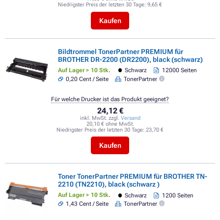
Niedrigster Preis der letzten 30 Tage:
9,65 €
Kaufen
Bildtrommel TonerPartner PREMIUM für
BROTHER DR-2200 (DR2200), black (schwarz)
Auf Lager > 10 Stk.
Schwarz
12000 Seiten
0,20 Cent / Seite
TonerPartner
Für welche Drucker ist das Produkt geeignet?
24,12 €
inkl. MwSt. zzgl.
Versand
20,10 € ohne MwSt.
Niedrigster Preis der letzten 30 Tage:
23,70 €
Kaufen
Toner TonerPartner PREMIUM für BROTHER TN-
2210 (TN2210), black (schwarz )
Auf Lager > 10 Stk.
Schwarz
1200 Seiten
1,43 Cent / Seite
TonerPartner