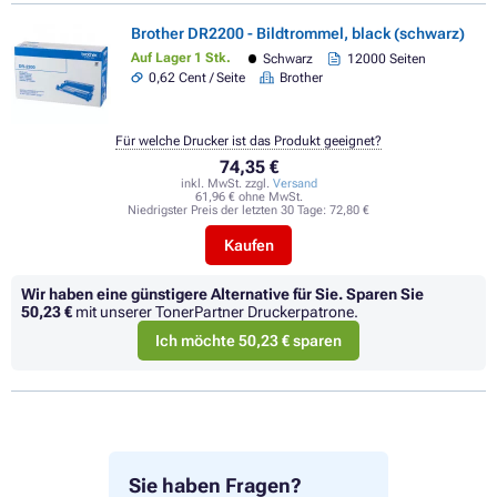
Brother DR2200 - Bildtrommel, black (schwarz)
Auf Lager 1 Stk.
Schwarz
12000 Seiten
0,62 Cent / Seite
Brother
Für welche Drucker ist das Produkt geeignet?
74,35 €
inkl. MwSt. zzgl.
Versand
61,96 € ohne MwSt.
Niedrigster Preis der letzten 30 Tage:
72,80 €
Kaufen
Wir haben eine günstigere Alternative für Sie.
Sparen Sie
50,23 €
mit unserer TonerPartner Druckerpatrone.
Ich möchte 50,23 € sparen
Sie haben Fragen?