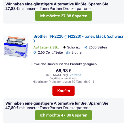
Wir haben eine günstigere Alternative für Sie.
Sparen Sie
27,88 €
mit unserer TonerPartner Druckerpatrone.
Ich möchte 27,88 € sparen
Brother TN-2220 (TN2220) - toner, black (schwarz
)
Auf Lager 2 Stk.
Schwarz
2600 Seiten
2,65 Cent / Seite
Brother
Für welche Drucker ist das Produkt geeignet?
68,98 €
inkl. MwSt. zzgl.
Versand
57,48 € ohne MwSt.
Niedrigster Preis der letzten 30 Tage:
66,91 €
Kaufen
Wir haben eine günstigere Alternative für Sie.
Sparen Sie
47,80 €
mit unserer TonerPartner Druckerpatrone.
Ich möchte 47,80 € sparen