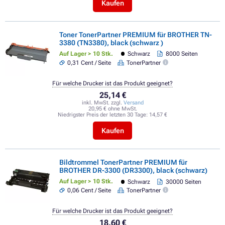
Kaufen
Toner TonerPartner PREMIUM für BROTHER TN-
3380 (TN3380), black (schwarz )
Auf Lager > 10 Stk.
Schwarz
8000 Seiten
0,31 Cent / Seite
TonerPartner
Für welche Drucker ist das Produkt geeignet?
25,14 €
inkl. MwSt. zzgl.
Versand
20,95 € ohne MwSt.
Niedrigster Preis der letzten 30 Tage:
14,57 €
Kaufen
Bildtrommel TonerPartner PREMIUM für
BROTHER DR-3300 (DR3300), black (schwarz)
Auf Lager > 10 Stk.
Schwarz
30000 Seiten
0,06 Cent / Seite
TonerPartner
Für welche Drucker ist das Produkt geeignet?
18,60 €