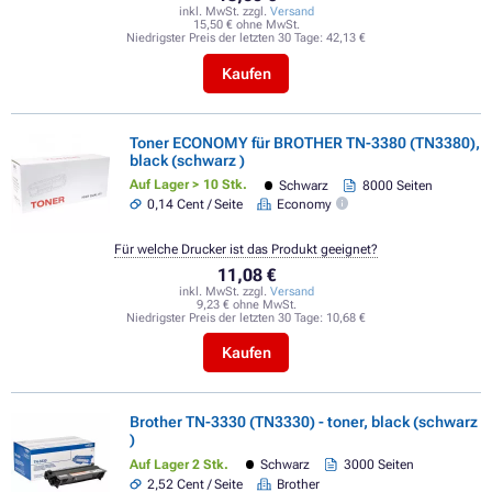
inkl. MwSt. zzgl.
Versand
15,50 € ohne MwSt.
Niedrigster Preis der letzten 30 Tage:
42,13 €
Kaufen
Toner ECONOMY für BROTHER TN-3380 (TN3380),
black (schwarz )
Auf Lager > 10 Stk.
Schwarz
8000 Seiten
0,14 Cent / Seite
Economy
Für welche Drucker ist das Produkt geeignet?
11,08 €
inkl. MwSt. zzgl.
Versand
9,23 € ohne MwSt.
Niedrigster Preis der letzten 30 Tage:
10,68 €
Kaufen
Brother TN-3330 (TN3330) - toner, black (schwarz
)
Auf Lager 2 Stk.
Schwarz
3000 Seiten
2,52 Cent / Seite
Brother