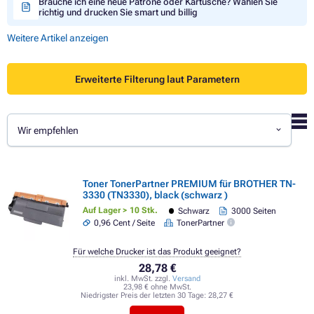
Brauche ich eine neue Patrone oder Kartusche? Wählen Sie
richtig und drucken Sie smart und billig
Weitere Artikel anzeigen
Erweiterte Filterung laut Parametern
Wir empfehlen
Toner TonerPartner PREMIUM für BROTHER TN-
3330 (TN3330), black (schwarz )
Auf Lager > 10 Stk.
Schwarz
3000 Seiten
0,96 Cent / Seite
TonerPartner
Für welche Drucker ist das Produkt geeignet?
28,78 €
inkl. MwSt. zzgl.
Versand
23,98 € ohne MwSt.
Niedrigster Preis der letzten 30 Tage:
28,27 €