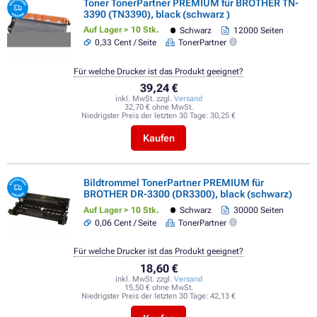
Toner TonerPartner PREMIUM für BROTHER TN-
3390 (TN3390), black (schwarz )
Auf Lager > 10 Stk.
Schwarz
12000 Seiten
0,33 Cent / Seite
TonerPartner
Für welche Drucker ist das Produkt geeignet?
39,24 €
inkl. MwSt. zzgl.
Versand
32,70 € ohne MwSt.
Niedrigster Preis der letzten 30 Tage:
30,25 €
Kaufen
Bildtrommel TonerPartner PREMIUM für
BROTHER DR-3300 (DR3300), black (schwarz)
Auf Lager > 10 Stk.
Schwarz
30000 Seiten
0,06 Cent / Seite
TonerPartner
Für welche Drucker ist das Produkt geeignet?
18,60 €
inkl. MwSt. zzgl.
Versand
15,50 € ohne MwSt.
Niedrigster Preis der letzten 30 Tage:
42,13 €