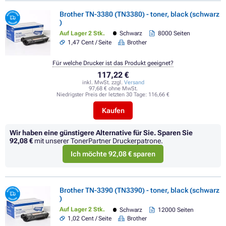
Brother TN-3380 (TN3380) - toner, black (schwarz
)
Auf Lager 2 Stk.
Schwarz
8000 Seiten
1,47 Cent / Seite
Brother
Für welche Drucker ist das Produkt geeignet?
117,22 €
inkl. MwSt. zzgl.
Versand
97,68 € ohne MwSt.
Niedrigster Preis der letzten 30 Tage:
116,66 €
Kaufen
Wir haben eine günstigere Alternative für Sie.
Sparen Sie
92,08 €
mit unserer TonerPartner Druckerpatrone.
Ich möchte 92,08 € sparen
Brother TN-3390 (TN3390) - toner, black (schwarz
)
Auf Lager 2 Stk.
Schwarz
12000 Seiten
1,02 Cent / Seite
Brother