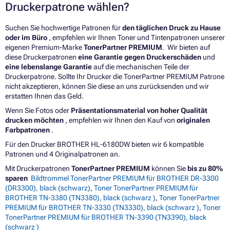
Druckerpatrone wählen?
Suchen Sie hochwertige Patronen für
den täglichen Druck zu Hause
oder im Büro
, empfehlen wir Ihnen Toner und Tintenpatronen unserer
eigenen Premium-Marke
TonerPartner PREMIUM
. Wir bieten auf
diese Druckerpatronen
eine Garantie gegen Druckerschäden
und
eine lebenslange Garantie
auf die mechanischen Teile der
Druckerpatrone. Sollte Ihr Drucker die TonerPartner PREMIUM Patrone
nicht akzeptieren, können Sie diese an uns zurücksenden und wir
erstatten Ihnen das Geld.
Wenn Sie Fotos oder
Präsentationsmaterial von hoher Qualität
drucken möchten
, empfehlen wir Ihnen den Kauf von
originalen
Farbpatronen
.
Für den Drucker BROTHER HL-6180DW bieten wir 6 kompatible
Patronen und 4 Originalpatronen an.
Mit Druckerpatronen
TonerPartner PREMIUM
können Sie
bis zu 80%
sparen
Bildtrommel TonerPartner PREMIUM für BROTHER DR-3300
(DR3300), black (schwarz)
,
Toner TonerPartner PREMIUM für
BROTHER TN-3380 (TN3380), black (schwarz )
,
Toner TonerPartner
PREMIUM für BROTHER TN-3330 (TN3330), black (schwarz )
,
Toner
TonerPartner PREMIUM für BROTHER TN-3390 (TN3390), black
(schwarz )