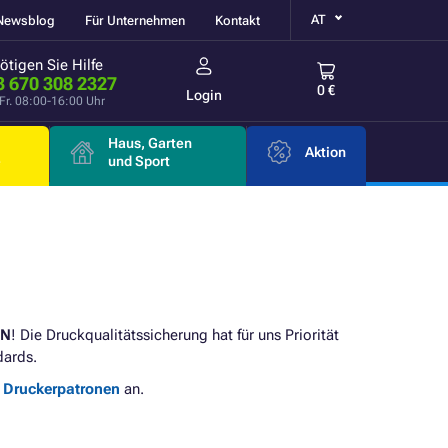
AT
Newsblog
Für Unternehmen
Kontakt
ötigen Sie Hilfe
3 670 308 2327
0 €
Login
Fr. 08:00-16:00 Uhr
Haus, Garten
Aktion
e
und Sport
DN
! Die Druckqualitätssicherung hat für uns Priorität
dards.
e Druckerpatronen
an.