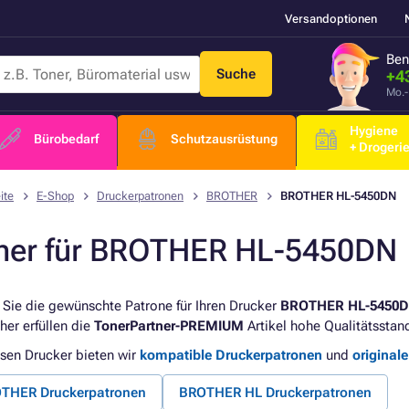
Versandoptionen
Ben
Suche
+4
Mo.-
Hygiene
Bürobedarf
Schutzausrüstung
+ Drogeri
ite
E-Shop
Druckerpatronen
BROTHER
BROTHER HL-5450DN
ner für BROTHER HL-5450DN
 Sie die gewünschte Patrone für Ihren Drucker
BROTHER HL-5450
her erfüllen die
TonerPartner-PREMIUM
Artikel hohe Qualitätsstan
esen Drucker bieten wir
kompatible Druckerpatronen
und
original
THER Druckerpatronen
BROTHER HL Druckerpatronen