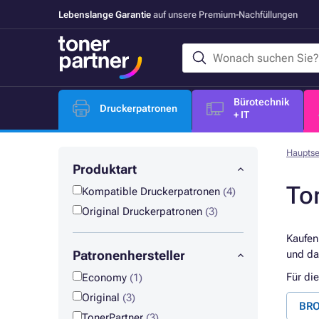
Lebenslange Garantie
auf unsere Premium-Nachfüllungen
Bürotechnik
Druckerpatronen
+ IT
Hauptse
Produktart
To
Kompatible Druckerpatronen
(4)
Original Druckerpatronen
(3)
Kaufen
Patronenhersteller
und da
Für di
Economy
(1)
Original
(3)
BRO
TonerPartner
(3)