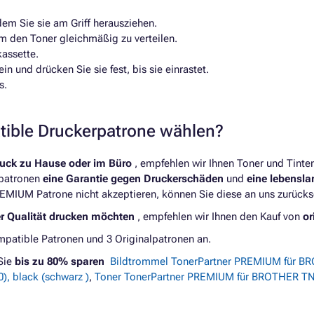
dem Sie sie am Griff herausziehen.
um den Toner gleichmäßig zu verteilen.
kassette.
n und drücken Sie sie fest, bis sie einrastet.
s.
atible Druckerpatrone wählen?
ruck zu Hause oder im Büro
, empfehlen wir Ihnen Toner und Tint
rpatronen
eine Garantie gegen Druckerschäden
und
eine lebensl
REMIUM Patrone nicht akzeptieren, können Sie diese an uns zurücks
er Qualität drucken möchten
, empfehlen wir Ihnen den Kauf von
or
atible Patronen und 3 Originalpatronen an.
Sie
bis zu 80% sparen
Bildtrommel TonerPartner PREMIUM für BR
, black (schwarz )
,
Toner TonerPartner PREMIUM für BROTHER TN-