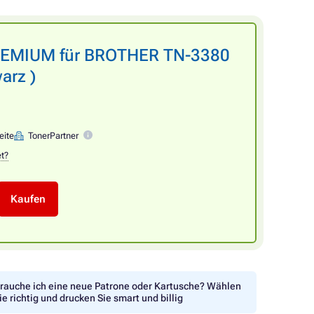
PREMIUM für BROTHER TN-3380
arz )
eite
TonerPartner
et?
Kaufen
rauche ich eine neue Patrone oder Kartusche? Wählen
ie richtig und drucken Sie smart und billig