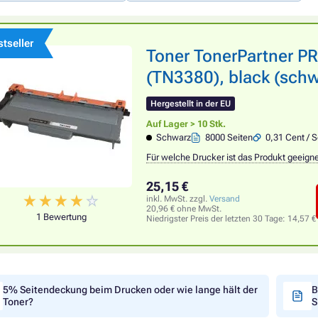
tseller
Toner TonerPartner 
(TN3380), black (schw
Hergestellt in der EU
Auf Lager > 10 Stk.
Schwarz
8000 Seiten
0,31 Cent / S
Für welche Drucker ist das Produkt geeign
25,15 €
inkl. MwSt. zzgl.
Versand
20,96 € ohne MwSt.
1 Bewertung
Niedrigster Preis der letzten 30 Tage:
14,57 €
5% Seitendeckung beim Drucken oder wie lange hält der
B
Toner?
S