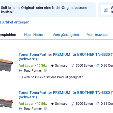
Soll ich eine Original- oder eine Nicht-Originalpatrone
W
kaufen?
B
e Artikel anzeigen
empfehlen
Nach Namen
Vom günstigsten
Vom teuersten
Toner TonerPartner PREMIUM für BROTHER TN-3330 (
(schwarz )
Auf Lager > 10 Stk.
Schwarz
3000 Seiten
0,96 Cen
TonerPartner
Für welche Drucker ist das Produkt geeignet?
Toner TonerPartner PREMIUM für BROTHER TN-3380 (
(schwarz )
Auf Lager > 10 Stk.
Schwarz
8000 Seiten
0,31 Cen
TonerPartner