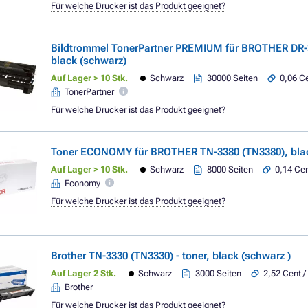
Für welche Drucker ist das Produkt geeignet?
Bildtrommel TonerPartner PREMIUM für BROTHER DR-
black (schwarz)
Auf Lager > 10 Stk.
Schwarz
30000 Seiten
0,06 Ce
TonerPartner
Für welche Drucker ist das Produkt geeignet?
Toner ECONOMY für BROTHER TN-3380 (TN3380), blac
Auf Lager > 10 Stk.
Schwarz
8000 Seiten
0,14 Cen
Economy
Für welche Drucker ist das Produkt geeignet?
Brother TN-3330 (TN3330) - toner, black (schwarz )
Auf Lager 2 Stk.
Schwarz
3000 Seiten
2,52 Cent /
Brother
Für welche Drucker ist das Produkt geeignet?