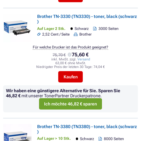
Brother TN-3330 (TN3330) - toner, black (schwarz
)
Auf Lager 2 Stk.
Schwarz
3000 Seiten
2,52 Cent / Seite
Brother
Für welche Drucker ist das Produkt geeignet?
75,60 €
75,70 €
inkl. MwSt. zzgl.
Versand
63,00 € ohne MwSt.
Niedrigster Preis der letzten 30 Tage:
74,04 €
Kaufen
Wir haben eine günstigere Alternative für Sie.
Sparen Sie
46,82 €
mit unserer TonerPartner Druckerpatrone.
Ich möchte 46,82 € sparen
Brother TN-3380 (TN3380) - toner, black (schwarz
)
Auf Lager > 10 Stk.
Schwarz
8000 Seiten