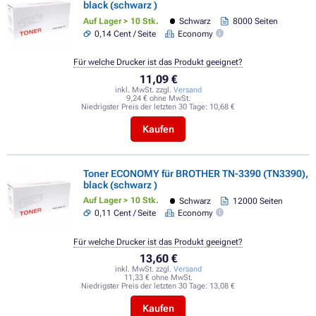
black (schwarz )
Auf Lager > 10 Stk.
Schwarz
8000 Seiten
0,14 Cent / Seite
Economy
Für welche Drucker ist das Produkt geeignet?
11,09 €
inkl. MwSt. zzgl.
Versand
9,24 € ohne MwSt.
Niedrigster Preis der letzten 30 Tage:
10,68 €
Kaufen
Toner ECONOMY für BROTHER TN-3390 (TN3390),
black (schwarz )
Auf Lager > 10 Stk.
Schwarz
12000 Seiten
0,11 Cent / Seite
Economy
Für welche Drucker ist das Produkt geeignet?
13,60 €
inkl. MwSt. zzgl.
Versand
11,33 € ohne MwSt.
Niedrigster Preis der letzten 30 Tage:
13,08 €
Kaufen