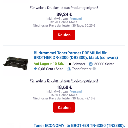
Für welche Drucker ist das Produkt geeignet?
39,24 €
inkl. MwSt. zzgl.
Versand
32,70 € ohne MwSt.
Niedrigster Preis der letzten 30 Tage:
30,25 €
Kaufen
Bildtrommel TonerPartner PREMIUM für
BROTHER DR-3300 (DR3300), black (schwarz)
Auf Lager > 10 Stk.
Schwarz
30000 Seiten
0,06 Cent / Seite
TonerPartner
Für welche Drucker ist das Produkt geeignet?
18,60 €
inkl. MwSt. zzgl.
Versand
15,50 € ohne MwSt.
Niedrigster Preis der letzten 30 Tage:
42,13 €
Kaufen
Toner ECONOMY für BROTHER TN-3380 (TN3380),