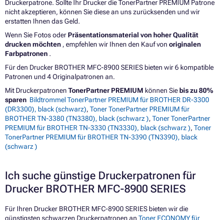
Druckerpatrone. Sollte Ihr Drucker die TonerPartner PREMIUM Patrone
nicht akzeptieren, können Sie diese an uns zurücksenden und wir
erstatten Ihnen das Geld.
Wenn Sie Fotos oder
Präsentationsmaterial von hoher Qualität
drucken möchten
, empfehlen wir Ihnen den Kauf von
originalen
Farbpatronen
.
Für den Drucker BROTHER MFC-8900 SERIES bieten wir 6 kompatible
Patronen und 4 Originalpatronen an.
Mit Druckerpatronen
TonerPartner PREMIUM
können Sie
bis zu 80%
sparen
Bildtrommel TonerPartner PREMIUM für BROTHER DR-3300
(DR3300), black (schwarz)
,
Toner TonerPartner PREMIUM für
BROTHER TN-3380 (TN3380), black (schwarz )
,
Toner TonerPartner
PREMIUM für BROTHER TN-3330 (TN3330), black (schwarz )
,
Toner
TonerPartner PREMIUM für BROTHER TN-3390 (TN3390), black
(schwarz )
Ich suche günstige Druckerpatronen für
Drucker BROTHER MFC-8900 SERIES
Für Ihren Drucker BROTHER MFC-8900 SERIES bieten wir die
günstigsten schwarzen Druckerpatronen an
Toner ECONOMY für