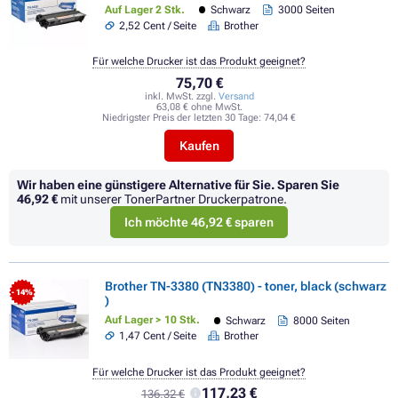
Auf Lager 2 Stk.
Schwarz
3000 Seiten
2,52 Cent / Seite
Brother
Für welche Drucker ist das Produkt geeignet?
75,70 €
inkl. MwSt. zzgl.
Versand
63,08 € ohne MwSt.
Niedrigster Preis der letzten 30 Tage:
74,04 €
Kaufen
Wir haben eine günstigere Alternative für Sie.
Sparen Sie
46,92 €
mit unserer TonerPartner Druckerpatrone.
Ich möchte 46,92 € sparen
Brother TN-3380 (TN3380) - toner, black (schwarz
- 14%
)
Auf Lager > 10 Stk.
Schwarz
8000 Seiten
1,47 Cent / Seite
Brother
Für welche Drucker ist das Produkt geeignet?
117,23 €
136,32 €