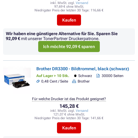
inkl. MwSt. zzgl.
Versand
97,69 € ohne MwSt.
Niedrigster Preis der letzten 30 Tage:
116,66 €
Kaufen
Wir haben eine günstigere Alternative für Sie.
Sparen Sie
92,09 €
mit unserer TonerPartner Druckerpatrone.
Ich möchte 92,09 € sparen
Brother DR3300 - Bildtrommel, black (schwarz)
Auf Lager > 10 Stk.
Schwarz
30000 Seiten
0,48 Cent / Seite
Brother
Für welche Drucker ist das Produkt geeignet?
145,28 €
inkl. MwSt. zzgl.
Versand
121,07 € ohne MwSt.
Niedrigster Preis der letzten 30 Tage:
141,66 €
Kaufen