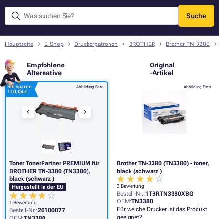
Suche
Menü
Hauptseite
E-Shop
Druckerpatronen
BROTHER
Brother TN-3380
Empfohlene
Original
Alternative
-Artikel
Sie sparen
Abbildung Foto
Abbildung Foto
110,04 €
Toner TonerPartner PREMIUM für
Brother TN-3380 (TN3380) - toner,
BROTHER TN-3380 (TN3380),
black (schwarz )
black (schwarz )
3 Bewertung
Hergestellt in der EU
Bestell-Nr.:
1TBRTN3380XBG
OEM:
TN3380
1 Bewertung
Für welche Drucker ist das Produkt
Bestell-Nr.:
20100077
geeignet?
OEM:
TN3380