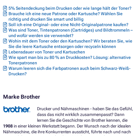
Toner BROTHER MFC-8950DWT
5% Seitendeckung beim Drucken oder wie lange hält der Toner?
Brauche ich eine neue Patrone oder Kartusche? Wählen Sie
richtig und drucken Sie smart und billig
Soll ich eine Original- oder eine Nicht-Originalpatrone kaufen?
Was sind Toner, Tintenpatronen (Cartridges) und Bildtrommeln –
und wofür werden sie verwendet?
Wohin mit dem Toner oder den Kartuschen? Wir beraten Sie, wie
Sie die leere Kartusche entsorgen oder recyceln können
Lebensdauer von Toner und Kartuschen
Wie spart man bis zu 80 % an Druckkosten? Lösung: alternative
Tonerpatronen
Warum leeren sich die Farbpatronen auch beim Schwarz-Weiß-
Drucken?
Marke Brother
Drucker und Nähmaschinen - haben Sie das Gefühl,
dass das nicht wirklich zusammenpasst? Dann
lernen Sie die Geschichte von Brother kennen, die
1908
in einer kleinen Werkstatt begann. Der Wunsch nach der idealen
Nähmaschine, die ihre Konkurrenten aussticht, führte nach und nach