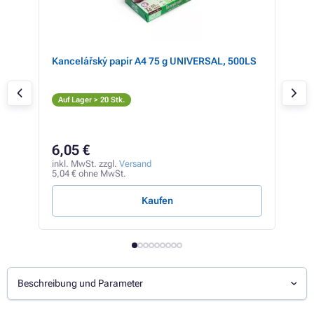
Kancelářský papír A4 75 g UNIVERSAL, 500LS
Bro
(sc
S
Auf Lager > 20 Stk.
Auf
75
6,05 €
inkl
63,0
inkl. MwSt. zzgl.
Versand
5,04 € ohne MwSt.
2,52 
Kaufen
Beschreibung und Parameter