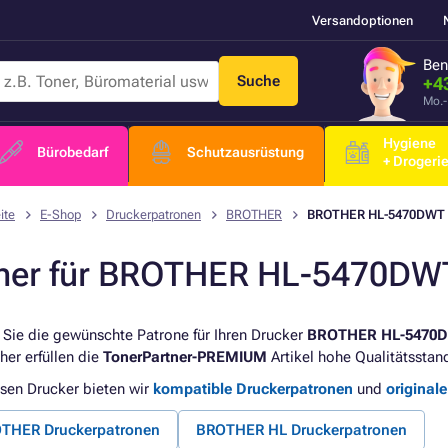
Versandoptionen
Ben
Suche
+4
Mo.-
Hygiene
Bürobedarf
Schutzausrüstung
+ Drogeri
ite
E-Shop
Druckerpatronen
BROTHER
BROTHER HL-5470DWT
ner für BROTHER HL-5470DW
 Sie die gewünschte Patrone für Ihren Drucker
BROTHER HL-5470
her erfüllen die
TonerPartner-PREMIUM
Artikel hohe Qualitätsstan
esen Drucker bieten wir
kompatible Druckerpatronen
und
original
THER Druckerpatronen
BROTHER HL Druckerpatronen