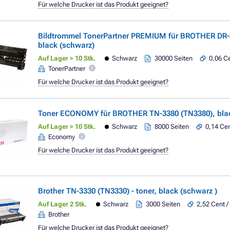
Für welche Drucker ist das Produkt geeignet?
Bildtrommel TonerPartner PREMIUM für BROTHER DR-
black (schwarz)
Auf Lager > 10 Stk.
Schwarz
30000 Seiten
0,06 Ce
TonerPartner
Für welche Drucker ist das Produkt geeignet?
Toner ECONOMY für BROTHER TN-3380 (TN3380), blac
Auf Lager > 10 Stk.
Schwarz
8000 Seiten
0,14 Cen
Economy
Für welche Drucker ist das Produkt geeignet?
Brother TN-3330 (TN3330) - toner, black (schwarz )
Auf Lager 2 Stk.
Schwarz
3000 Seiten
2,52 Cent /
Brother
Für welche Drucker ist das Produkt geeignet?