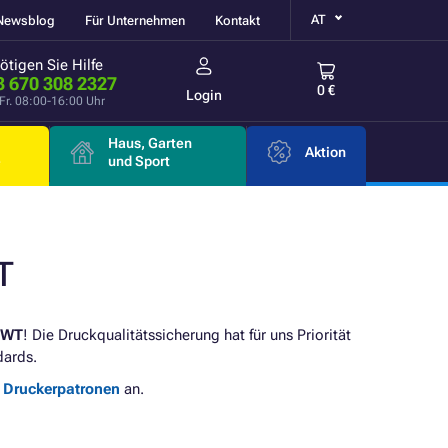
AT
Newsblog
Für Unternehmen
Kontakt
ötigen Sie Hilfe
3 670 308 2327
0 €
Login
Fr. 08:00-16:00 Uhr
Haus, Garten
Aktion
e
und Sport
T
DWT
! Die Druckqualitätssicherung hat für uns Priorität
dards.
e Druckerpatronen
an.