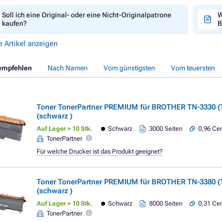
Soll ich eine Original- oder eine Nicht-Originalpatrone
W
kaufen?
B
e Artikel anzeigen
empfehlen
Nach Namen
Vom günstigsten
Vom teuersten
Toner TonerPartner PREMIUM für BROTHER TN-3330 (
(schwarz )
Auf Lager > 10 Stk.
Schwarz
3000 Seiten
0,96 Cen
TonerPartner
Für welche Drucker ist das Produkt geeignet?
Toner TonerPartner PREMIUM für BROTHER TN-3380 (
(schwarz )
Auf Lager > 10 Stk.
Schwarz
8000 Seiten
0,31 Cen
TonerPartner