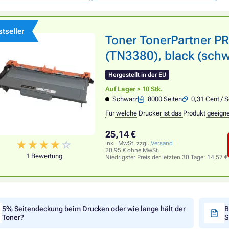
tseller
Toner TonerPartner 
(TN3380), black (schw
Hergestellt in der EU
Auf Lager > 10 Stk.
Schwarz
8000 Seiten
0,31 Cent / S
Für welche Drucker ist das Produkt geeign
25,14 €
inkl. MwSt. zzgl.
Versand
20,95 € ohne MwSt.
1 Bewertung
Niedrigster Preis der letzten 30 Tage:
14,57 €
5% Seitendeckung beim Drucken oder wie lange hält der
B
Toner?
S