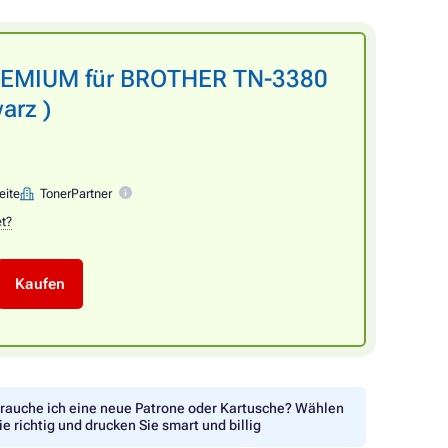
PREMIUM für BROTHER TN-3380
arz )
eite
TonerPartner
et?
Kaufen
rauche ich eine neue Patrone oder Kartusche? Wählen
ie richtig und drucken Sie smart und billig