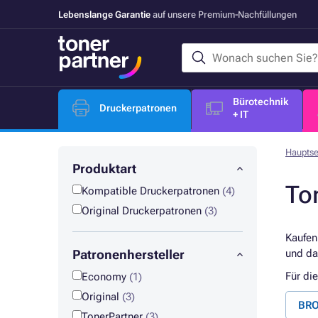
Lebenslange Garantie
auf unsere Premium-Nachfüllungen
Bürotechnik
Druckerpatronen
+ IT
Hauptse
Produktart
To
Kompatible Druckerpatronen
(4)
Original Druckerpatronen
(3)
Kaufen
Patronenhersteller
und da
Für di
Economy
(1)
Original
(3)
BRO
TonerPartner
(3)